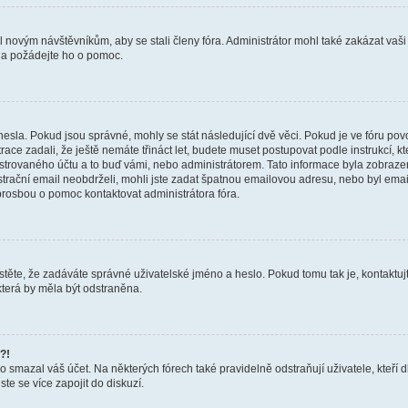
il novým návštěvníkům, aby se stali členy fóra. Administrátor mohl také zakázat va
a a požádejte ho o pomoc.
hesla. Pokud jsou správné, mohly se stát následující dvě věci. Pokud je ve fóru 
ace zadali, že ještě nemáte třináct let, budete muset postupovat podle instrukcí, kt
trovaného účtu a to buď vámi, nebo administrátorem. Tato informace byla zobrazena
gistrační email neobdrželi, mohli jste zadat špatnou emailovou adresu, nebo byl em
s prosbou o pomoc kontaktovat administrátora fóra.
těte, že zadáváte správné uživatelské jméno a heslo. Pokud tomu tak je, kontaktujte a
terá by měla být odstraněna.
?!
smazal váš účet. Na některých fórech také pravidelně odstraňují uživatele, kteří d
te se více zapojit do diskuzí.