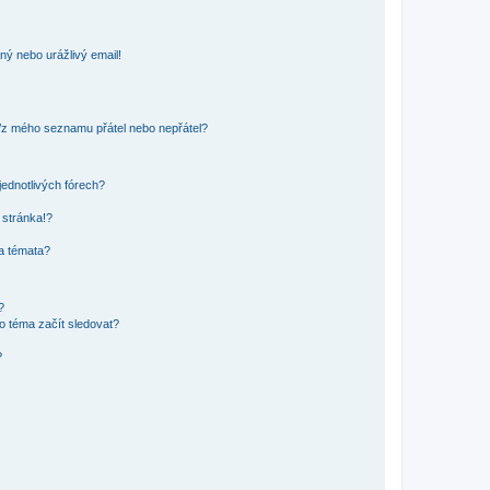
ný nebo urážlivý email!
o/z mého seznamu přátel nebo nepřátel?
jednotlivých fórech?
 stránka!?
 a témata?
?
o téma začít sledovat?
?