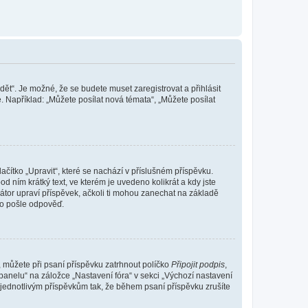
dět“. Je možné, že se budete muset zaregistrovat a přihlásit
 Například: „Můžete posílat nová témata“, „Můžete posílat
čítko „Upravit“, které se nachází v příslušném příspěvku.
 ním krátký text, ve kterém je uvedeno kolikrát a kdy jste
átor upraví příspěvek, ačkoli ti mohou zanechat na základě
do pošle odpověď.
e, můžete při psaní příspěvku zatrhnout políčko
Připojit podpis
,
anelu“ na záložce „Nastavení fóra“ v sekci „Výchozí nastavení
 jednotlivým příspěvkům tak, že během psaní příspěvku zrušíte