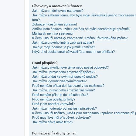
Předvolby a nastavení uživatele
Jak můžu změnit svoje nastavení?
Jak můžu zabránit tomu, aby bylo moje uživatelské jméno zobrazeno 
fóru?
Zobrazení časů není správné!
Změnil jsem časovou zónu, ale čas se stále nezobrazuje správně!
Můj jazyk není na seznamu!
K čemu slouží obrázky zobrazené u mého uživatelského jména?
Jak můžu u svého jména zobrazit avatar?
Jaká je moje hodnost a jak ji můžu změnit?
Když chci poslat email uživateli fóra, musím se přihlásit?
Psaní příspěvků
Jak můžu vytvořit nové téma nebo poslat odpověď?
Jak můžu upravit nebo smazat příspěvek?
Jak můžu přidat ke svým příspěvků podpis?
Jak můžu vytvořit hlasování/anketu?
Proč nemůžu přidat do hlasování více možností?
Jak můžu upravit nebo smazat hlasování?
Proč nemám přístup do určitého fóra?
Proč nemůžu posílat přílohy?
Proč jsem obdržel varování?
Jak můžu moderátorovi nahlásit příspěvek?
K čemu slouží tlačítko „Uložit jako rozepsanou zprávu“ zobrazené při
Proč musí být můj příspěvek schválen?
Jak můžu oživit moje téma?
Formátování a druhy témat