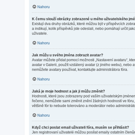
Nahoru
K čemu slouží obrázky zobrazené u mého uživatelského jm
Existují dva druhy obrázků, které můžou být v příspěvcích zobr
a indikují, kolik příspěvků jste odeslali, nebo pomáhají určit 
uživatele.
Nahoru
Jak můžu u svého jména zobrazit avatar?
Avatar můžete přidat pomocí možnosti „Nastavení avataru“, kter
avatar v Galerii, použít vzdálený avatar (z jiného webu), nebo a
nemůžete avatary používat, kontaktujte administrátora fóra.
Nahoru
Jaká je moje hodnost a jak ji můžu změnit?
Hodnosti, které jsou zobrazeny pod vaším uživatelským jménem, i
řečeno, nemůžete sami změnit znění žádných hodností ve fóru, 
většině fór to nebude tolerováno a moderátor nebo administrát
Nahoru
Když chci poslat email uživateli fóra, musím se přihlásit?
Jen registrovaní uživatelé můžou posílat emaily ostatním členům