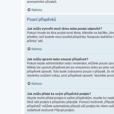
anonymními uživateli.
Nahoru
Psaní příspěvků
Jak můžu vytvořit nové téma nebo poslat odpověď?
Pokud chcete do fóra poslat nové téma, klikněte na tlačítko „No
předtím, než budete moci posílat příspěvky. Naspodu každého fó
přílohy“ atd.
Nahoru
Jak můžu upravit nebo smazat příspěvek?
Pokud nejste administrátor nebo moderátor, můžete pouze upravo
Někdy lze upravit příspěvek jen po omezenou dobu po jeho odesl
příspěvek upravili. Toto bude zobrazeno pouze v případě, že n
vlastního uvážení vzkaz, proč příspěvek upravili. Vezměte pr
Nahoru
Jak můžu přidat ke svým příspěvků podpis?
Abyste mohli přidat podpis k vašim příspěvkům, musíte ho nejdří
čímž váš podpis k příspěvku připojíte. Pomocí možnosti „Připo
příspěvků“ můžete automaticky připojit váš podpis ke všem vaš
zaškrtnutí možnosti
Připojit podpis
.