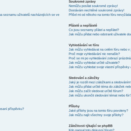
Soukromé zprávy
Nemůžu posílat soukromé zprávy!
Dostávám nechtěné soukromé zprávy!
na seznamu uživatelů nacházejících se ve
Přišel mi od někoho na tomto fóru nevyžáda
Přátelé a nepřátelé
Co jsou seznamy přátel a nepřátel?
Jak můžu přidat nebo odstranit uživatele d
Vyhledávání ve fóru
Jak můžu vyhledávat na celém fóru nebo v 
Proč moje vyhledávání nic nenašlo?
Proč se mi po vyhledávání zobrazí prázdná
Jak můžu vyhledat určité uživatele?
Jak můžu vyhledat svoje vlastní příspěvky
Sledování a záložky
Jaký je rozdíl mezi záložkami a sledováním
Jak můžu přidat určité téma do záložek neb
Jak můžu začít sledovat určité fórum?
Jak můžu ukončit sledování témat nebo fór
Přílohy
 psaní příspěvku?
Jaké přílohy jsou na tomto fóru povoleny?
Jak můžu najít všechny svoje přílohy?
Záležitosti týkající se phpBB
Kdo napsal toto diskusní fórum?