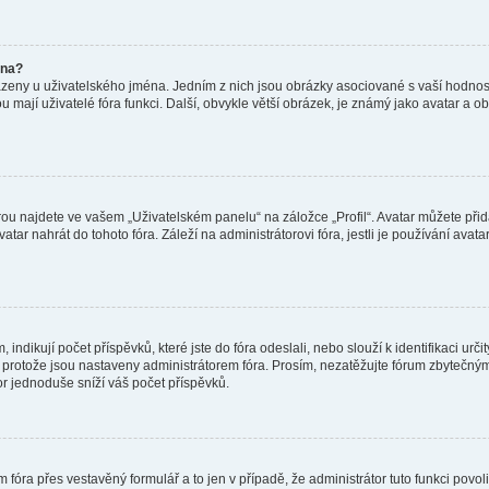
éna?
azeny u uživatelského jména. Jedním z nich jsou obrázky asociované s vaší hodnost
jakou mají uživatelé fóra funkci. Další, obvykle větší obrázek, je známý jako avatar
ou najdete ve vašem „Uživatelském panelu“ na záložce „Profil“. Avatar můžete přida
vatar nahrát do tohoto fóra. Záleží na administrátorovi fóra, jestli je používání ava
ndikují počet příspěvků, které jste do fóra odeslali, nebo slouží k identifikaci urč
protože jsou nastaveny administrátorem fóra. Prosím, nezatěžujte fórum zbytečným 
or jednoduše sníží váš počet příspěvků.
 fóra přes vestavěný formulář a to jen v případě, že administrátor tuto funkci povo