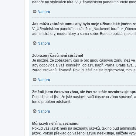
nahoře na stránkách fóra. V „Uživatelském panelu“ budete moc
Nahoru
Jak můžu zabránit tomu, aby bylo moje uživatelské jméno z
V „Uživatelském panelu“ na záložce „Nastavení fóra“ -> „Obec
administrátory, moderátory a sama sebe. Budete počítán jako sk
Nahoru
Zobrazení časů není správné!
Je možné, že zobrazený čas je pro jinou časovou zónu, než ve k
aby odpovídala vaší konkrétní oblasti, např. Praha, Bratislav
zaregistrovaní uživatelé. Pokud ještě nejste registrováni, toto je
Nahoru
Změnil jsem časovou zónu, ale čas se stále nezobrazuje sp
Pokud jste si jisti, že jste nastavili vaši časovou zónu správn
tento problém odstranit.
Nahoru
Můj jazyk není na seznamu!
Pokud váš jazyk není na seznamu jazyků, tak ho buď administrát
jazyk. Pokud překlad do vašeho jazyku neexistuje, můžete vytv