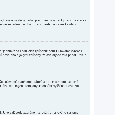
í, které obvykle vypadají jako hvězdičky, tečky nebo čtverečky
 a obecně se jedná o unikátní nebo osobní obrázek každého
t jedním z následujících způsobů: použít Gravatar, vybrat si
tarů povoleno a jakými způsoby lze avatary do fóra přidat. Pokud
itých uživatelů např. moderátorů a administrátorů. Obecně
přispíváním jen proto, abyste dosáhli vyšší hodnosti. Na
lil. Je to z důvodu zabránění zneužití emailového systému