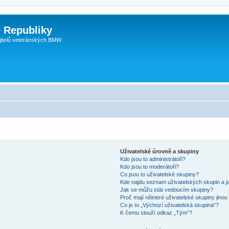
 Republiky
jitelů veteránských BMW
Uživatelské úrovně a skupiny
Kdo jsou to administrátoři?
Kdo jsou to moderátoři?
Co jsou to uživatelské skupiny?
Kde najdu seznam uživatelských skupin a j
Jak se můžu stát vedoucím skupiny?
Proč mají některé uživatelské skupiny jinou
Co je to „Výchozí uživatelská skupina“?
K čemu slouží odkaz „Tým“?