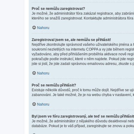
Proč se nemůžu zaregistrovat?
Je možné, že administrátor fóra zakázal registrace, aby zabrán
kterého se snažíš zaregistrovat. Kontaktujte administrátora fór
Nahoru
Zaregistroval jsem se, ale nemůžu se přihlásit!
Nejdříve zkontrolujte správnost vašeho uživatelského jména a 
soukromí nezletilých na internetu COPPA a vy jste během registr
vyžadováno, aby před přihlášením proběhla aktivace nově regis
pokračujte podle instrukcí, které v něm najdete. Pokud jste re
jste si jistí, že jste zadali správnou emailovou adresu, zkuste 
Nahoru
Proč se nemůžu přihlásit?
Existuje několik důvodů, proč k tomu může dojít. Nejdříve se ujis
zabanováni. Je také možné, že je na webu chyba v nastavení, k
Nahoru
Byl jsem ve fóru zaregistrovaný, ale teď se nemůžu přihlásit
Je možné, že administrátor z nějakého důvodu deaktivoval nebo 
databáze. Pokud je to váš případ, zaregistrujte se znovu a pokus