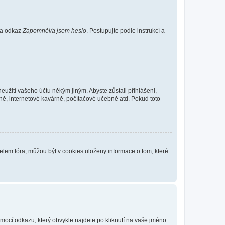
 na odkaz
Zapomněl/a jsem heslo
. Postupujte podle instrukcí a
eužití vašeho účtu někým jiným. Abyste zůstali přihlášeni,
vně, internetové kavárně, počítačové učebně atd. Pokud toto
elem fóra, můžou být v cookies uloženy informace o tom, které
omocí odkazu, který obvykle najdete po kliknutí na vaše jméno