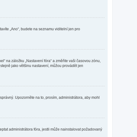
tavíte „Ano“, budete na seznamu viditelní jen pro
nel“ na záložku „Nastavení fóra“ a změňte vaši časovou zónu,
stejně jako většinu nastavení, můžou provádět jen
nesprávný. Upozorněte na to, prosím, administrátora, aby mohl
ptat administrátora fóra, jestli může nainstalovat požadovaný