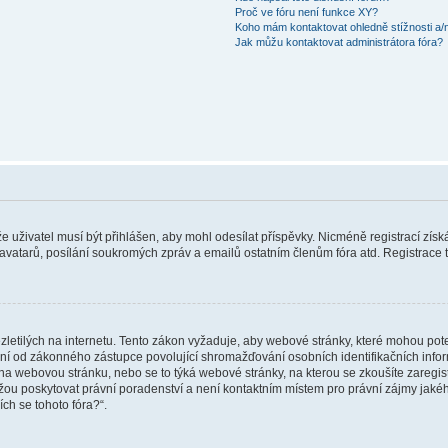
Proč ve fóru není funkce XY?
Koho mám kontaktovat ohledně stížnosti a/ne
Jak můžu kontaktovat administrátora fóra?
 že uživatel musí být přihlášen, aby mohl odesílat příspěvky. Nicméně registrací zís
 avatarů, posílání soukromých zpráv a emailů ostatním členům fóra atd. Registrace t
etilých na internetu. Tento zákon vyžaduje, aby webové stránky, které mohou pot
ní od zákonného zástupce povolující shromažďování osobních identifikačních informac
vat na webovou stránku, nebo se to týká webové stránky, na kterou se zkoušíte zareg
ůžou poskytovat právní poradenství a není kontaktním místem pro právní zájmy ja
ích se tohoto fóra?“.