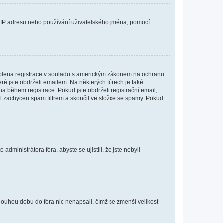
ši IP adresu nebo používání uživatelského jména, pomocí
povolena registrace v souladu s americkým zákonem na ochranu
eré jste obdrželi emailem. Na některých fórech je také
 během registrace. Pokud jste obdrželi registrační email,
ail zachycen spam filtrem a skončil ve složce se spamy. Pokud
dministrátora fóra, abyste se ujistili, že jste nebyli
louhou dobu do fóra nic nenapsali, čímž se zmenší velikost