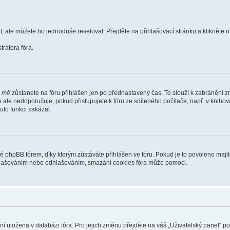
t, ale můžete ho jednoduše resetovat. Přejděte na přihlašovací stránku a klikněte
rátora fóra.
i mě
zůstanete na fóru přihlášen jen po přednastavený čas. To slouží k zabránění zn
se ale nedoporučuje, pokud přistupujete k fóru ze sdíleného počítače, např. v kniho
tuto funkci zakázal.
phpBB fórem, díky kterým zůstáváte přihlášen ve fóru. Pokud je to povoleno majit
přihlašováním nebo odhlašováním, smazání cookies fóra může pomoci.
ení uložena v databázi fóra. Pro jejich změnu přejděte na váš „Uživatelský panel“ p