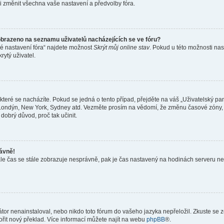
i změnit všechna vaše nastavení a předvolby fóra.
obrazeno na seznamu uživatelů nacházejících se ve fóru?
né nastavení fóra“ najdete možnost
Skrýt můj online stav
. Pokud u této možnosti nas
rytý uživatel.
teré se nacházíte. Pokud se jedná o tento případ, přejděte na váš „Uživatelský pa
a, Londýn, New York, Sydney atd. Vezměte prosím na vědomí, že změnu časové zóny, 
 dobrý důvod, proč tak učinit.
rávně!
ě, ale čas se stále zobrazuje nesprávně, pak je čas nastavený na hodinách serveru 
or nenainstaloval, nebo nikdo toto fórum do vašeho jazyka nepřeložil. Zkuste se ze
ořit nový překlad. Více informací můžete najít na webu
phpBB
®.