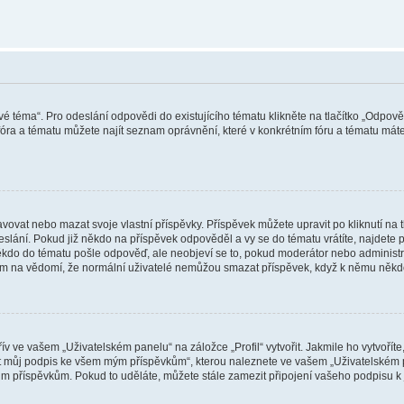
vé téma“. Pro odeslání odpovědi do existujícího tématu klikněte na tlačítko „Odpově
ra a tématu můžete najít seznam oprávnění, které v konkrétním fóru a tématu máte.
vat nebo mazat svoje vlastní příspěvky. Příspěvek můžete upravit po kliknutí na tla
ání. Pokud již někdo na příspěvek odpověděl a vy se do tématu vrátíte, najdete pod
ěkdo do tématu pošle odpověď, ale neobjeví se to, pokud moderátor nebo administr
osím na vědomí, že normální uživatelé nemůžou smazat příspěvek, když k němu něk
v ve vašem „Uživatelském panelu“ na záložce „Profil“ vytvořit. Jakmile ho vytvořít
jit můj podpis ke všem mým příspěvkům“, kterou naleznete ve vašem „Uživatelském p
im příspěvkům. Pokud to uděláte, můžete stále zamezit připojení vašeho podpisu k