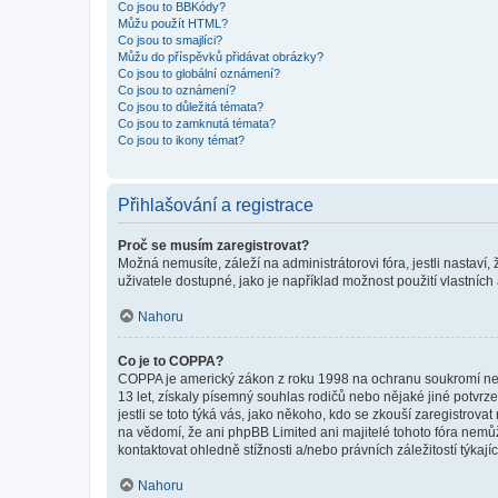
Co jsou to BBKódy?
Můžu použít HTML?
Co jsou to smajlíci?
Můžu do příspěvků přidávat obrázky?
Co jsou to globální oznámení?
Co jsou to oznámení?
Co jsou to důležitá témata?
Co jsou to zamknutá témata?
Co jsou to ikony témat?
Přihlašování a registrace
Proč se musím zaregistrovat?
Možná nemusíte, záleží na administrátorovi fóra, jestli nastaví,
uživatele dostupné, jako je například možnost použití vlastních
Nahoru
Co je to COPPA?
COPPA je americký zákon z roku 1998 na ochranu soukromí nezl
13 let, získaly písemný souhlas rodičů nebo nějaké jiné potvrze
jestli se toto týká vás, jako někoho, kdo se zkouší zaregistro
na vědomí, že ani phpBB Limited ani majitelé tohoto fóra nem
kontaktovat ohledně stížnosti a/nebo právních záležitostí týkajíc
Nahoru