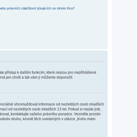
bo právních záležitostí týkajících se tohoto fóra?
káte přístup k dalším funkcím, které nejsou pro nepřihlášené
rvá jen chvíli a tak vám ji můžeme doporučit.
enciálně shromažďovat informace od nezletilých osob mladších
í od nezletilých osob mladších 13 let. Pokud si nejste jisti,
istrovat, kontaktujte vašeho právního poradce. Vezměte prosím
kéhokoliv druhu, kromě těch uvedených v otázce „Koho mám