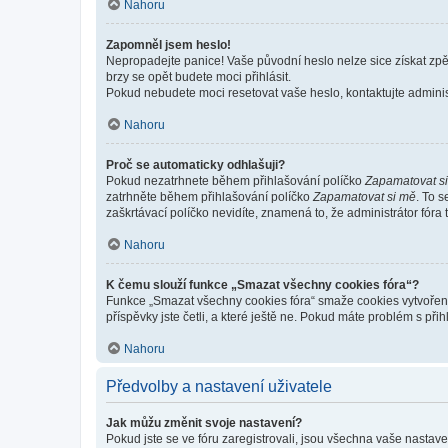
Nahoru
Zapomněl jsem heslo!
Nepropadejte panice! Vaše původní heslo nelze sice získat zpě
brzy se opět budete moci přihlásit.
Pokud nebudete moci resetovat vaše heslo, kontaktujte administ
Nahoru
Proč se automaticky odhlašuji?
Pokud nezatrhnete během přihlašování políčko
Zapamatovat s
zatrhněte během přihlašování políčko
Zapamatovat si mě
. To 
zaškrtávací políčko nevidíte, znamená to, že administrátor fóra 
Nahoru
K čemu slouží funkce „Smazat všechny cookies fóra“?
Funkce „Smazat všechny cookies fóra“ smaže cookies vytvořené 
příspěvky jste četli, a které ještě ne. Pokud máte problém s 
Nahoru
Předvolby a nastavení uživatele
Jak můžu změnit svoje nastavení?
Pokud jste se ve fóru zaregistrovali, jsou všechna vaše nastav