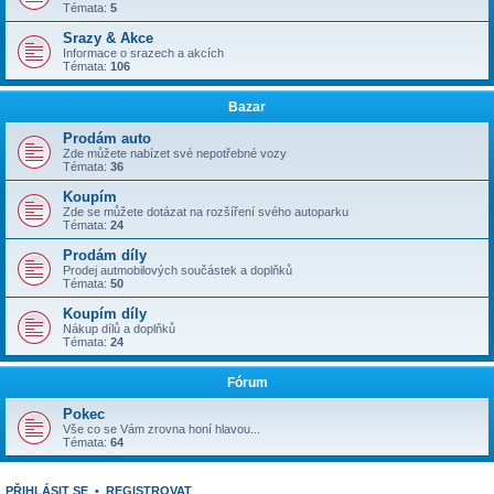
Témata:
5
Srazy & Akce
Informace o srazech a akcích
Témata:
106
Bazar
Prodám auto
Zde můžete nabízet své nepotřebné vozy
Témata:
36
Koupím
Zde se můžete dotázat na rozšíření svého autoparku
Témata:
24
Prodám díly
Prodej autmobilových součástek a doplňků
Témata:
50
Koupím díly
Nákup dílů a doplňků
Témata:
24
Fórum
Pokec
Vše co se Vám zrovna honí hlavou...
Témata:
64
PŘIHLÁSIT SE
•
REGISTROVAT