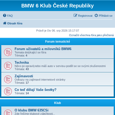
BMW 6 Klub České Republiky
FAQ
Registrovat
Přihlásit se
Obsah fóra
Právě je čtv 06. srp 2026 15:17:07
Označit všechna fóra jako přečtená
Forum tematické
Forum uživatelů a milovníků BMW6
Temata dotýkající se fóra
Témata:
4
Technika
Něco jsi opravil,nebo máš auto v servisu-poděl se se svými zkušenostmi
Témata:
43
Zajímavosti
Odkazy na zajímavé internetové stránky
Témata:
17
Co teď dělají Vaše šestky?
Témata:
14
Klub
O klubu BMW 635CSi
Zde řešíme klubové záležitosti...