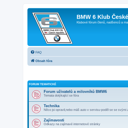
BMW 6 Klub České
Klubové fórum členů, nadšenců a ma
FAQ
Obsah fóra
FORUM TEMATICKÉ
Forum uživatelů a milovníků BMW6
Temata dotýkající se fóra
Technika
Něco jsi opravil,nebo máš auto v servisu-poděl se se svými
Zajímavosti
Odkazy na zajímavé internetové stránky