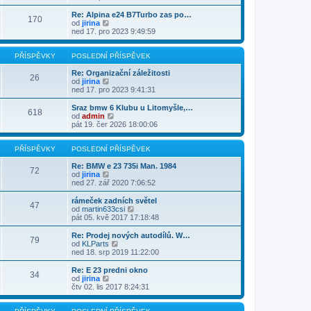
s
i
b
l
t
r
Re: Alpina e24 B7Turbo zas po…
e
170
p
a
Z
od
jirina
d
o
z
o
ned 17. pro 2023 9:49:59
n
s
i
b
í
l
t
r
p
e
p
a
PŘÍSPĚVKY
POSLEDNÍ PŘÍSPĚVEK
ř
d
o
z
í
n
s
i
Re: Organizační záležitosti
s
26
í
l
t
Z
od
jirina
p
p
e
p
o
ned 17. pro 2023 9:41:31
ě
ř
d
o
b
v
í
n
s
r
Sraz bmw 6 Klubu u Litomyšle,…
e
s
618
í
l
a
Z
od
admin
k
p
p
e
z
o
pát 19. čer 2026 18:00:06
ě
ř
d
i
b
v
í
n
t
r
e
s
í
p
a
PŘÍSPĚVKY
POSLEDNÍ PŘÍSPĚVEK
k
p
p
o
z
ě
ř
s
i
Re: BMW e 23 735i Man. 1984
72
v
í
l
Z
t
od
jirina
e
s
e
o
p
ned 27. zář 2020 7:06:52
k
p
d
b
o
ě
n
r
s
rámeček zadních světel
47
v
í
a
l
Z
od
martin633csi
e
p
z
e
o
pát 05. kvě 2017 17:18:48
k
ř
i
d
b
í
t
n
r
Re: Prodej nových autodílů. W…
s
79
p
í
a
Z
od
KLParts
p
o
p
z
o
ned 18. srp 2019 11:22:00
ě
s
ř
i
b
v
l
í
t
r
Re: E 23 predni okno
e
e
s
34
p
a
Z
od
jirina
k
d
p
o
z
o
čtv 02. lis 2017 8:24:31
n
ě
s
i
b
í
v
l
t
r
p
e
e
p
a