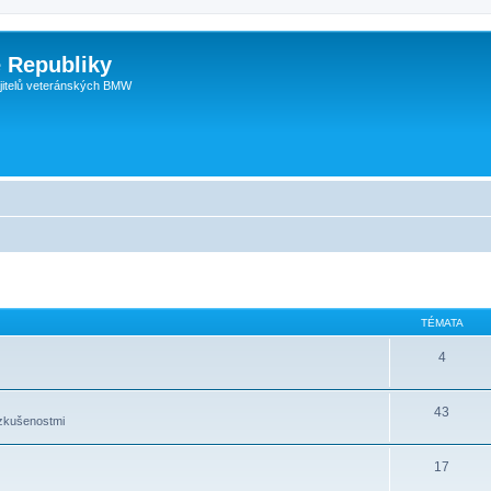
 Republiky
jitelů veteránských BMW
TÉMATA
4
43
 zkušenostmi
17