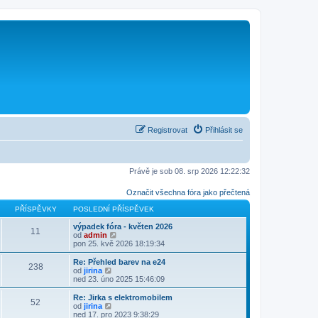
Registrovat
Přihlásit se
Právě je sob 08. srp 2026 12:22:32
Označit všechna fóra jako přečtená
PŘÍSPĚVKY
POSLEDNÍ PŘÍSPĚVEK
výpadek fóra - květen 2026
11
Z
od
admin
o
pon 25. kvě 2026 18:19:34
b
r
Re: Přehled barev na e24
238
a
Z
od
jirina
z
o
ned 23. úno 2025 15:46:09
i
b
t
r
Re: Jirka s elektromobilem
52
p
a
Z
od
jirina
o
z
o
ned 17. pro 2023 9:38:29