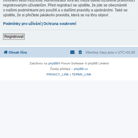
mnohem větší možnosti. Administrátor fóra též může dávat rozšířené pravomoci
registrovaným uživatelům. Před registrací se ujistěte, že jste se obeznámili
s našimi podmínkami pro použití a s dalšími pravidly a ujednáními. Také se
ujistěte, že si přečtete jakákoliv pravidla, která se na fóru objeví.
Podmínky pro užívání
|
Ochrana soukromí
Registrovat
Obsah fóra
Všechny časy jsou v
UTC+01:00
Založeno na
phpBB
® Forum Software © phpBB Limited
Český překlad –
phpBB.cz
PRIVACY_LINK
|
TERMS_LINK