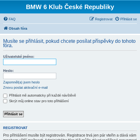
BMW 6 Klub České Republiky
FAQ
Registrovat
Přihlásit se
Obsah fóra
Musíte se přihlásit, pokud chcete posílat příspěvky do tohoto
fóra.
Uživatelské jméno:
Heslo:
Zapomněl(a) jsem heslo
Znovu poslat aktivační e-mail
Přihlásit mě automaticky při každé návštěvě
Skrýt můj online stav pro toto přihlášení
REGISTROVAT
Pro přihlášení musíte být registrován. Registrace trvá jen pár vteřin a dává vám