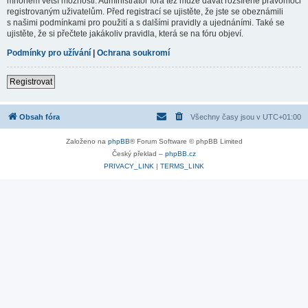
mnohem větší možnosti. Administrátor fóra též může dávat rozšířené pravomoci
registrovaným uživatelům. Před registrací se ujistěte, že jste se obeznámili
s našimi podmínkami pro použití a s dalšími pravidly a ujednáními. Také se
ujistěte, že si přečtete jakákoliv pravidla, která se na fóru objeví.
Podmínky pro užívání
|
Ochrana soukromí
Registrovat
Obsah fóra
Všechny časy jsou v
UTC+01:00
Založeno na
phpBB
® Forum Software © phpBB Limited
Český překlad –
phpBB.cz
PRIVACY_LINK
|
TERMS_LINK