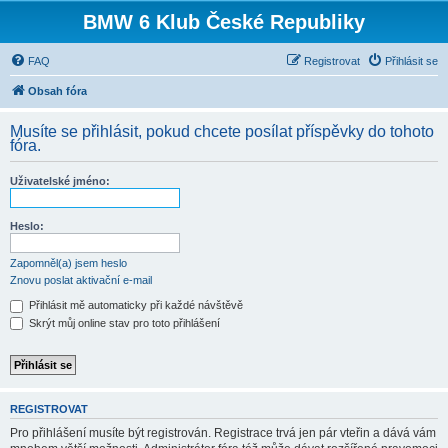
BMW 6 Klub České Republiky
FAQ
Registrovat
Přihlásit se
Obsah fóra
Musíte se přihlásit, pokud chcete posílat příspěvky do tohoto
fóra.
Uživatelské jméno:
Heslo:
Zapomněl(a) jsem heslo
Znovu poslat aktivační e-mail
Přihlásit mě automaticky při každé návštěvě
Skrýt můj online stav pro toto přihlášení
REGISTROVAT
Pro přihlášení musíte být registrován. Registrace trvá jen pár vteřin a dává vám