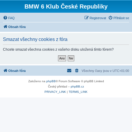
BMW 6 Klub České Republiky
FAQ
Registrovat
Přihlásit se
Obsah fóra
Smazat všechny cookies z fóra
Chcete smazat všechna cookies z vašeho disku uložená tímto fórem?
Obsah fóra
Všechny časy jsou v
UTC+01:00
Založeno na
phpBB
® Forum Software © phpBB Limited
Český překlad –
phpBB.cz
PRIVACY_LINK
|
TERMS_LINK