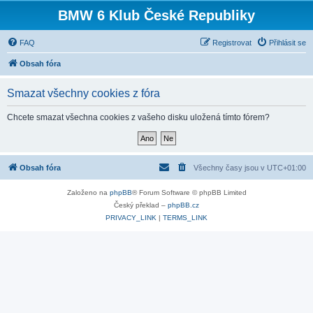
BMW 6 Klub České Republiky
FAQ
Registrovat
Přihlásit se
Obsah fóra
Smazat všechny cookies z fóra
Chcete smazat všechna cookies z vašeho disku uložená tímto fórem?
Obsah fóra
Všechny časy jsou v
UTC+01:00
Založeno na
phpBB
® Forum Software © phpBB Limited
Český překlad –
phpBB.cz
PRIVACY_LINK
|
TERMS_LINK