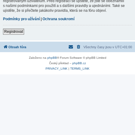
registrovaným uživatelům. Před registrací se ujistěte, že jste se obeznámili
s našimi podmínkami pro použití a s dalšími pravidly a ujednáními. Také se
ujistěte, že si přečtete jakákoliv pravidla, která se na fóru objeví.
Podmínky pro užívání
|
Ochrana soukromí
Registrovat
Obsah fóra
Všechny časy jsou v
UTC+01:00
Založeno na
phpBB
® Forum Software © phpBB Limited
Český překlad –
phpBB.cz
PRIVACY_LINK
|
TERMS_LINK