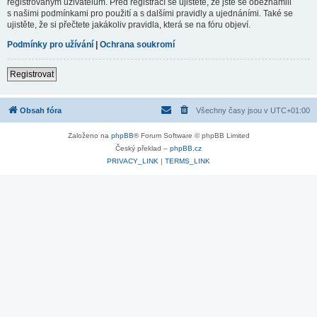
registrovaným uživatelům. Před registrací se ujistěte, že jste se obeznámili
s našimi podmínkami pro použití a s dalšími pravidly a ujednáními. Také se
ujistěte, že si přečtete jakákoliv pravidla, která se na fóru objeví.
Podmínky pro užívání
|
Ochrana soukromí
Registrovat
Obsah fóra
Všechny časy jsou v
UTC+01:00
Založeno na
phpBB
® Forum Software © phpBB Limited
Český překlad –
phpBB.cz
PRIVACY_LINK
|
TERMS_LINK