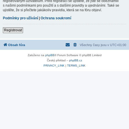
registrovaným uživatelům. Před registrací se ujistěte, že jste se obeznámili
s našimi podmínkami pro použití a s dalšími pravidly a ujednáními. Také se
ujistěte, že si přečtete jakákoliv pravidla, která se na fóru objeví.
Podmínky pro užívání
|
Ochrana soukromí
Registrovat
Obsah fóra
Všechny časy jsou v
UTC+01:00
Založeno na
phpBB
® Forum Software © phpBB Limited
Český překlad –
phpBB.cz
PRIVACY_LINK
|
TERMS_LINK