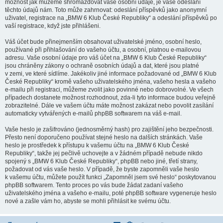
možnost jak můžeme shromažďovat vaše osobní údaje, je vaše odeslání
těchto údajů nám. Toto může zahrnovat: odeslání příspěvků jako anonymní
uživatel, registrace na „BMW 6 Klub České Republiky“ a odeslání příspěvků po
vaší registrace, když jste přihlášeni.
Váš účet bude přinejmenším obsahovat uživatelské jméno, osobní heslo,
používané při přihlašování do vašeho účtu, a osobní, platnou e-mailovou
adresu. Vaše osobní údaje pro váš účet na „BMW 6 Klub České Republiky“
jsou chráněny zákony o ochraně osobních údajů a dat, které jsou platné
v zemi, ve které sídlíme. Jakékoliv jiné informace požadované od „BMW 6 Klub
České Republiky“ kromě vašeho uživatelského jména, vašeho hesla a vašeho
e-mailu při registraci, můžeme zvolit jako povinné nebo dobrovolné. Ve všech
případech dostanete možnost rozhodnout, zda-li tyto informace budou veřejně
zobrazitelné. Dále ve vašem účtu máte možnost zakázat nebo povolit zasílání
automaticky vytvářených e-mailů phpBB softwarem na váš e-mail.
Vaše heslo je zašifrováno (jednosměrný hash) pro zajištění jeho bezpečnosti.
Přesto není doporučeno používat stejné heslo na dalších stránkách. Vaše
heslo je prostředek k přístupu k vašemu účtu na „BMW 6 Klub České
Republiky“, takže jej pečlivě uchovejte a v žádném případě nebude nikdo
spojený s „BMW 6 Klub České Republiky“, phpBB nebo jiné, třetí strany,
požadovat od vás vaše heslo. V případě, že byste zapomněli vaše heslo
k vašemu účtu, můžete použít funkci „Zapomněl jsem své heslo“ poskytovanou
phpBB softwarem. Tento proces po vás bude žádat zadaní vašeho
uživatelského jména a vašeho e-mailu, poté phpBB software vygeneruje heslo
nové a zašle vám ho, abyste se mohli přihlásit ke svému účtu.