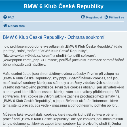
BMW 6 Klub České Republiky
FAQ
Registrovat
Přihlásit se
Obsah fóra
BMW 6 Klub České Republiky - Ochrana soukromí
Toto prohlášení podrobně vysvětluje jak „BMW 6 Klub České Republiky“ (dále
jen “my”, “nás”, “naše”, “BMW 6 Klub České Republiky”,
“http://www.bmw6klub.cz/forum”) a phpBB („phpBB software“,
„www.phpbb.com“, „phpBB Limited“) používá jakékoliv informace shromážděné
během každé vaší návštěvy.
Vaše osobní údaje jsou shromážděny dvěma způsoby. Prvním při vstupu na
„BMW 6 Klub České Republiky“, kdy phpBB vytvoří několik cookies, což jsou
malé textové soubory, které jsou stáhnuty a uloženy v dočasných souborech
vašeho internetového prohlížeče. První dvě cookies obsahují jen uživatelské-id
a anonymní identifikátor session, které je vám automaticky přiděleno phpBB
softwarem. Třetí cookie se vytvoří, jakmile začnete procházet mezi tématy na
„BMW 6 Klub České Republiky“, a je používána k ukládání informace, které
téma jste již přečetli, což vede k snažšímu a pohodlnějšímu pohybu po fóru.
Můžeme také vytvořit další cookies, které nepatří k phpBB software během
procházení „BMW 6 Klub České Republiky“, ale tyto cookies jsou mimo rozsah
tohoto dokumentu, který se zaobírá jen soubory, které vytvořilo phpBB. Druhá