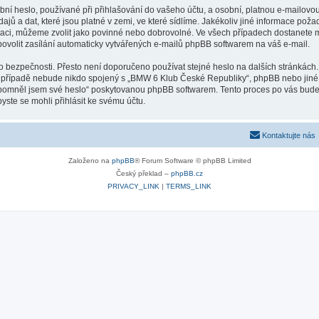
ní heslo, používané při přihlašování do vašeho účtu, a osobní, platnou e-mailovo
jů a dat, které jsou platné v zemi, ve které sídlíme. Jakékoliv jiné informace 
raci, můžeme zvolit jako povinné nebo dobrovolné. Ve všech případech dostanete m
ovolit zasílání automaticky vytvářených e-mailů phpBB softwarem na váš e-mail.
ho bezpečnosti. Přesto není doporučeno používat stejné heslo na dalších stránkách
 případě nebude nikdo spojený s „BMW 6 Klub České Republiky“, phpBB nebo jiné, t
apomněl jsem své heslo“ poskytovanou phpBB softwarem. Tento proces po vás bude
ste se mohli přihlásit ke svému účtu.
Kontaktujte nás
Založeno na
phpBB
® Forum Software © phpBB Limited
Český překlad –
phpBB.cz
PRIVACY_LINK
|
TERMS_LINK