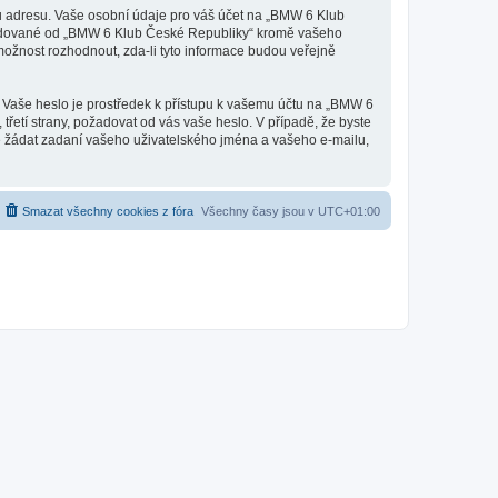
u adresu. Vaše osobní údaje pro váš účet na „BMW 6 Klub
požadované od „BMW 6 Klub České Republiky“ kromě vašeho
ožnost rozhodnout, zda-li tyto informace budou veřejně
. Vaše heslo je prostředek k přístupu k vašemu účtu na „BMW 6
řetí strany, požadovat od vás vaše heslo. V případě, že byste
 žádat zadaní vašeho uživatelského jména a vašeho e-mailu,
Smazat všechny cookies z fóra
Všechny časy jsou v
UTC+01:00