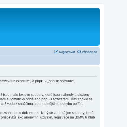
Registrovat
Přihlásit se
w.bmw6klub.cz/forum”) a phpBB („phpBB software“,
jsou malé textové soubory, které jsou stáhnuty a uloženy
e vám automaticky přiděleno phpBB softwarem. Třetí cookie se
li, což vede k snažšímu a pohodlnějšímu pohybu po fóru.
rozsah tohoto dokumentu, který se zaobírá jen soubory, které
příspěvků jako anonymní uživatel, registrace na „BMW 6 Klub