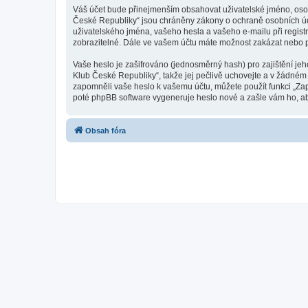
Váš účet bude přinejmenším obsahovat uživatelské jméno, osob
České Republiky“ jsou chráněny zákony o ochraně osobních úda
uživatelského jména, vašeho hesla a vašeho e-mailu při regist
zobrazitelné. Dále ve vašem účtu máte možnost zakázat nebo p
Vaše heslo je zašifrováno (jednosměrný hash) pro zajištění je
Klub České Republiky“, takže jej pečlivě uchovejte a v žádném
zapomněli vaše heslo k vašemu účtu, můžete použít funkci „Z
poté phpBB software vygeneruje heslo nové a zašle vám ho, aby
Obsah fóra