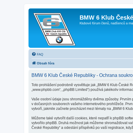
BMW 6 Klub České
Klubové fórum členů, nadšenců a ma
FAQ
Obsah fóra
BMW 6 Klub České Republiky - Ochrana soukr
Toto prohlášení podrobně vysvětluje jak „BMW 6 Klub České Re
„www.phpbb.com“, „phpBB Limited“) používá jakékoliv inform
Vaše osobní údaje jsou shromážděny dvěma způsoby. Prvním při
v dočasných souborech vašeho internetového prohlížeče. První 
vytvoří, jakmile začnete procházet mezi tématy na „BMW 6 Klub 
Můžeme také vytvořit další cookies, které nepatří k phpBB sof
vytvořilo phpBB. Druhá možnost jak můžeme shromažďovat vaše 
České Republiky“ a odeslání příspěvků po vaší registrace, když 