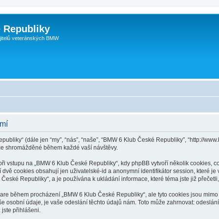
 Republiky
jitelů veteránských BMW
omí
publiky“ (dále jen “my”, “nás”, “naše”, “BMW 6 Klub České Republiky”, “http://ww
ace shromážděné během každé vaší návštěvy.
 vstupu na „BMW 6 Klub České Republiky“, kdy phpBB vytvoří několik cookies, což 
dvě cookies obsahují jen uživatelské-id a anonymní identifikátor session, které j
České Republiky“, a je používána k ukládání informace, které téma jste již přečet
tware během procházení „BMW 6 Klub České Republiky“, ale tyto cookies jsou mimo 
osobní údaje, je vaše odeslání těchto údajů nám. Toto může zahrnovat: odeslání 
jste přihlášeni.