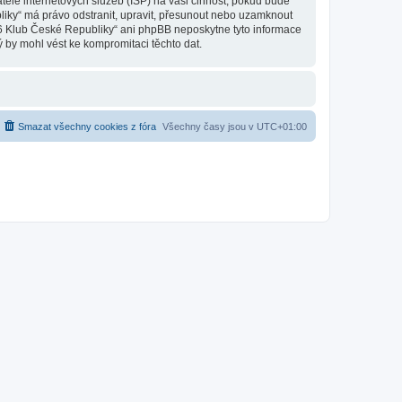
ele internetových služeb (ISP) na vaši činnost, pokud bude
liky“ má právo odstranit, upravit, přesunout nebo uzamknout
 6 Klub České Republiky“ ani phpBB neposkytne tyto informace
 by mohl vést ke kompromitaci těchto dat.
Smazat všechny cookies z fóra
Všechny časy jsou v
UTC+01:00