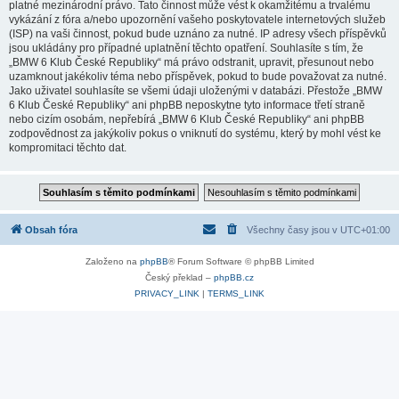
platné mezinárodní právo. Tato činnost může vést k okamžitému a trvalému
vykázání z fóra a/nebo upozornění vašeho poskytovatele internetových služeb
(ISP) na vaši činnost, pokud bude uznáno za nutné. IP adresy všech příspěvků
jsou ukládány pro případné uplatnění těchto opatření. Souhlasíte s tím, že
„BMW 6 Klub České Republiky“ má právo odstranit, upravit, přesunout nebo
uzamknout jakékoliv téma nebo příspěvek, pokud to bude považovat za nutné.
Jako uživatel souhlasíte se všemi údaji uloženými v databázi. Přestože „BMW
6 Klub České Republiky“ ani phpBB neposkytne tyto informace třetí straně
nebo cizím osobám, nepřebírá „BMW 6 Klub České Republiky“ ani phpBB
zodpovědnost za jakýkoliv pokus o vniknutí do systému, který by mohl vést ke
kompromitaci těchto dat.
Obsah fóra
Všechny časy jsou v
UTC+01:00
Založeno na
phpBB
® Forum Software © phpBB Limited
Český překlad –
phpBB.cz
PRIVACY_LINK
|
TERMS_LINK