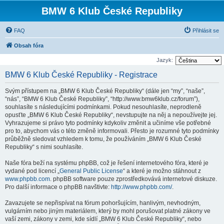
BMW 6 Klub České Republiky
FAQ
Přihlásit se
Obsah fóra
Jazyk:
BMW 6 Klub České Republiky - Registrace
Svým přístupem na „BMW 6 Klub České Republiky“ (dále jen “my”, “naše”,
“nás”, “BMW 6 Klub České Republiky”, “http://www.bmw6klub.cz/forum”),
souhlasíte s následujícími podmínkami. Pokud nesouhlasíte, neprodleně
opusťte „BMW 6 Klub České Republiky“, nevstupujte na něj a nepoužívejte jej.
Vyhrazujeme si právo tyto podmínky kdykoliv změnit a učiníme vše potřebné
pro to, abychom vás o této změně informovali. Přesto je rozumné tyto podmínky
průběžně sledovat vzhledem k tomu, že používáním „BMW 6 Klub České
Republiky“ s nimi souhlasíte.
Naše fóra beží na systému phpBB, což je řešení internetového fóra, které je
vydané pod licencí „
General Public License
“ a které je možno stáhnout z
www.phpbb.com
. phpBB software pouze zprostředkovává internetové diskuze.
Pro další informace o phpBB navštivte:
http://www.phpbb.com/
.
Zavazujete se nepřispívat na fórum pohoršujícím, hanlivým, nevhodným,
vulgárním nebo jiným materiálem, který by mohl porušovat platné zákony ve
vaší zemi, zákony v zemi, kde sídlí „BMW 6 Klub České Republiky“, nebo