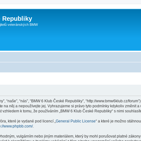
 Republiky
jitelů veteránských BMW
”, “naše”, “nás”, “BMW 6 Klub České Republiky”, “http://www.bmw6klub.cz/forum”),
 na něj a nepoužívejte jej. Vyhrazujeme si právo tyto podmínky kdykoliv změnit a
at vzhledem k tomu, že používáním „BMW 6 Klub České Republiky“ s nimi souhlasít
ra, které je vydané pod licencí „
General Public License
“ a které je možno stáhnou
p://www.phpbb.com/
.
evhodným, vulgárním nebo jiným materiálem, který by mohl porušovat platné zákony