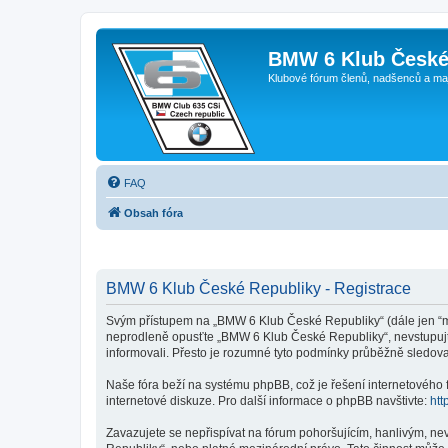
BMW 6 Klub České
Klubové fórum členů, nadšenců a ma
FAQ
Obsah fóra
BMW 6 Klub České Republiky - Registrace
Svým přístupem na „BMW 6 Klub České Republiky“ (dále jen “my
neprodleně opusťte „BMW 6 Klub České Republiky“, nevstupujte
informovali. Přesto je rozumné tyto podmínky průběžně sledov
Naše fóra beží na systému phpBB, což je řešení internetového fó
internetové diskuze. Pro další informace o phpBB navštivte:
htt
Zavazujete se nepřispívat na fórum pohoršujícím, hanlivým, n