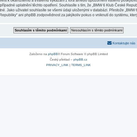
vést k okamžitému a trvalému vykázání z fóra a/nebo upozornění vašeho poskytovat
případné uplatnění těchto opatření. Souhlasíte s tím, že „BMW 6 Klub České Repub
tné. Jako uživatel souhlasíte se všemi údaji uloženými v databázi. Přestože „BMW
epubliky“ ani phpBB zodpovědnost za jakýkoliv pokus o vniknutí do systému, který
Kontaktujte nás
Založeno na
phpBB
® Forum Software © phpBB Limited
Český překlad –
phpBB.cz
PRIVACY_LINK
|
TERMS_LINK