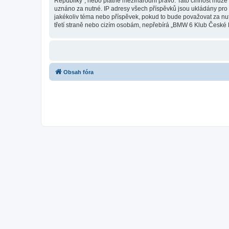
Republiky“, nebo platné mezinárodní právo. Tato činnost může 
uznáno za nutné. IP adresy všech příspěvků jsou ukládány pro 
jakékoliv téma nebo příspěvek, pokud to bude považovat za nu
třetí straně nebo cizím osobám, nepřebírá „BMW 6 Klub České R
Obsah fóra