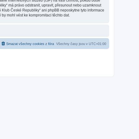
ele internetových služeb (ISP) na vaši činnost, pokud bude
liky“ má právo odstranit, upravit, přesunout nebo uzamknout
 6 Klub České Republiky“ ani phpBB neposkytne tyto informace
 by mohl vést ke kompromitaci těchto dat.
Smazat všechny cookies z fóra
Všechny časy jsou v
UTC+01:00