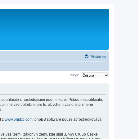
Přihlásit se
Jazyk:
 souhlasíte s následujícími podmínkami. Pokud nesouhlasíte,
 učiníme vše potřebné pro to, abychom vás o této změně
e.
t z
www.phpbb.com
. phpBB software pouze zprostředkovává
 ve vaší zemi, zákony v zemi, kde sídlí „BMW 6 Klub České