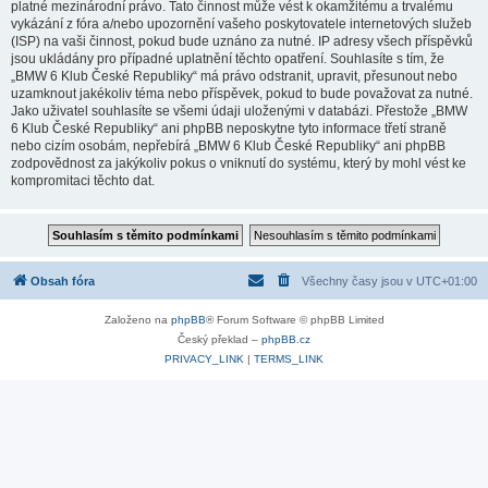
platné mezinárodní právo. Tato činnost může vést k okamžitému a trvalému
vykázání z fóra a/nebo upozornění vašeho poskytovatele internetových služeb
(ISP) na vaši činnost, pokud bude uznáno za nutné. IP adresy všech příspěvků
jsou ukládány pro případné uplatnění těchto opatření. Souhlasíte s tím, že
„BMW 6 Klub České Republiky“ má právo odstranit, upravit, přesunout nebo
uzamknout jakékoliv téma nebo příspěvek, pokud to bude považovat za nutné.
Jako uživatel souhlasíte se všemi údaji uloženými v databázi. Přestože „BMW
6 Klub České Republiky“ ani phpBB neposkytne tyto informace třetí straně
nebo cizím osobám, nepřebírá „BMW 6 Klub České Republiky“ ani phpBB
zodpovědnost za jakýkoliv pokus o vniknutí do systému, který by mohl vést ke
kompromitaci těchto dat.
Obsah fóra
Všechny časy jsou v
UTC+01:00
Založeno na
phpBB
® Forum Software © phpBB Limited
Český překlad –
phpBB.cz
PRIVACY_LINK
|
TERMS_LINK