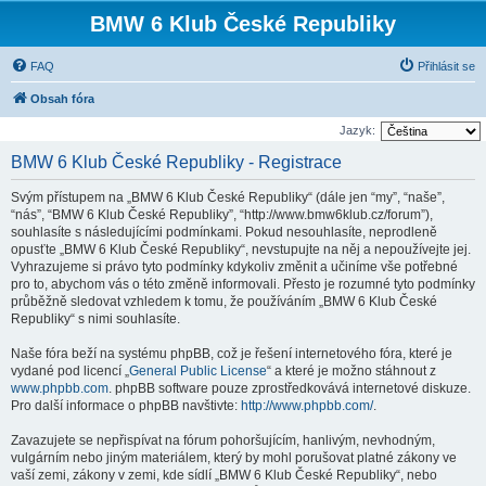
BMW 6 Klub České Republiky
FAQ
Přihlásit se
Obsah fóra
Jazyk:
BMW 6 Klub České Republiky - Registrace
Svým přístupem na „BMW 6 Klub České Republiky“ (dále jen “my”, “naše”,
“nás”, “BMW 6 Klub České Republiky”, “http://www.bmw6klub.cz/forum”),
souhlasíte s následujícími podmínkami. Pokud nesouhlasíte, neprodleně
opusťte „BMW 6 Klub České Republiky“, nevstupujte na něj a nepoužívejte jej.
Vyhrazujeme si právo tyto podmínky kdykoliv změnit a učiníme vše potřebné
pro to, abychom vás o této změně informovali. Přesto je rozumné tyto podmínky
průběžně sledovat vzhledem k tomu, že používáním „BMW 6 Klub České
Republiky“ s nimi souhlasíte.
Naše fóra beží na systému phpBB, což je řešení internetového fóra, které je
vydané pod licencí „
General Public License
“ a které je možno stáhnout z
www.phpbb.com
. phpBB software pouze zprostředkovává internetové diskuze.
Pro další informace o phpBB navštivte:
http://www.phpbb.com/
.
Zavazujete se nepřispívat na fórum pohoršujícím, hanlivým, nevhodným,
vulgárním nebo jiným materiálem, který by mohl porušovat platné zákony ve
vaší zemi, zákony v zemi, kde sídlí „BMW 6 Klub České Republiky“, nebo