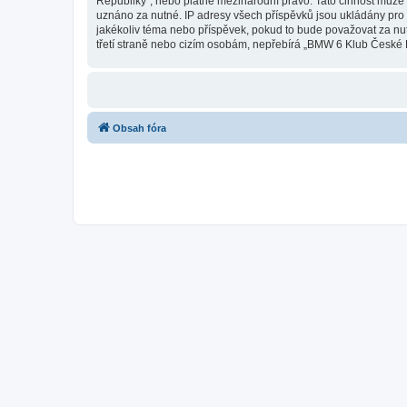
Republiky“, nebo platné mezinárodní právo. Tato činnost může 
uznáno za nutné. IP adresy všech příspěvků jsou ukládány pro 
jakékoliv téma nebo příspěvek, pokud to bude považovat za nu
třetí straně nebo cizím osobám, nepřebírá „BMW 6 Klub České R
Obsah fóra