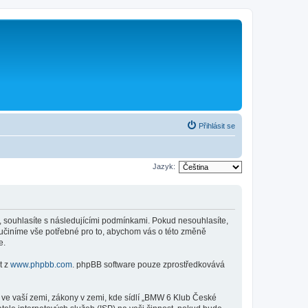
Přihlásit se
Jazyk:
 souhlasíte s následujícími podmínkami. Pokud nesouhlasíte,
 učiníme vše potřebné pro to, abychom vás o této změně
e.
t z
www.phpbb.com
. phpBB software pouze zprostředkovává
 ve vaší zemi, zákony v zemi, kde sídlí „BMW 6 Klub České