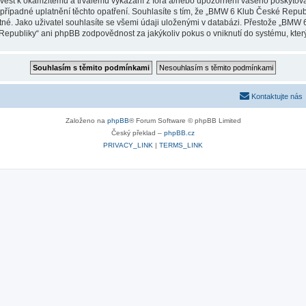
vést k okamžitému a trvalému vykázání z fóra a/nebo upozornění vašeho poskytovat
případné uplatnění těchto opatření. Souhlasíte s tím, že „BMW 6 Klub České Repub
tné. Jako uživatel souhlasíte se všemi údaji uloženými v databázi. Přestože „BMW
epubliky“ ani phpBB zodpovědnost za jakýkoliv pokus o vniknutí do systému, který
Kontaktujte nás
Založeno na
phpBB
® Forum Software © phpBB Limited
Český překlad –
phpBB.cz
PRIVACY_LINK
|
TERMS_LINK