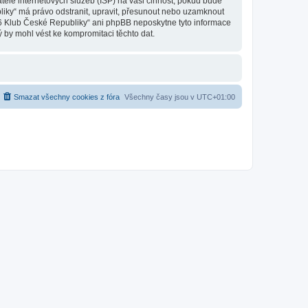
ele internetových služeb (ISP) na vaši činnost, pokud bude
liky“ má právo odstranit, upravit, přesunout nebo uzamknout
 6 Klub České Republiky“ ani phpBB neposkytne tyto informace
 by mohl vést ke kompromitaci těchto dat.
Smazat všechny cookies z fóra
Všechny časy jsou v
UTC+01:00