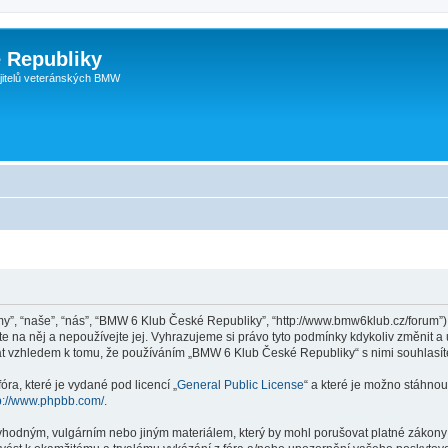
 Republiky
jitelů veteránských BMW
”, “naše”, “nás”, “BMW 6 Klub České Republiky”, “http://www.bmw6klub.cz/forum”),
 na něj a nepoužívejte jej. Vyhrazujeme si právo tyto podmínky kdykoliv změnit a
at vzhledem k tomu, že používáním „BMW 6 Klub České Republiky“ s nimi souhlasít
ra, které je vydané pod licencí „
General Public License
“ a které je možno stáhnou
p://www.phpbb.com/
.
evhodným, vulgárním nebo jiným materiálem, který by mohl porušovat platné zákony