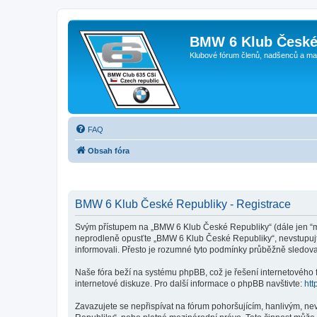
BMW 6 Klub České
Klubové fórum členů, nadšenců a ma
FAQ
Obsah fóra
BMW 6 Klub České Republiky - Registrace
Svým přístupem na „BMW 6 Klub České Republiky“ (dále jen “my
neprodleně opusťte „BMW 6 Klub České Republiky“, nevstupujte
informovali. Přesto je rozumné tyto podmínky průběžně sledov
Naše fóra beží na systému phpBB, což je řešení internetového fó
internetové diskuze. Pro další informace o phpBB navštivte:
htt
Zavazujete se nepřispívat na fórum pohoršujícím, hanlivým, n