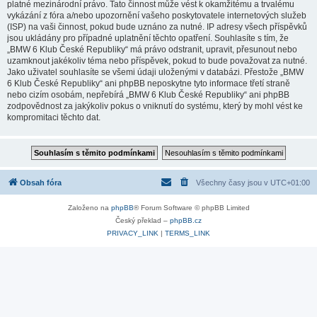
platné mezinárodní právo. Tato činnost může vést k okamžitému a trvalému
vykázání z fóra a/nebo upozornění vašeho poskytovatele internetových služeb
(ISP) na vaši činnost, pokud bude uznáno za nutné. IP adresy všech příspěvků
jsou ukládány pro případné uplatnění těchto opatření. Souhlasíte s tím, že
„BMW 6 Klub České Republiky“ má právo odstranit, upravit, přesunout nebo
uzamknout jakékoliv téma nebo příspěvek, pokud to bude považovat za nutné.
Jako uživatel souhlasíte se všemi údaji uloženými v databázi. Přestože „BMW
6 Klub České Republiky“ ani phpBB neposkytne tyto informace třetí straně
nebo cizím osobám, nepřebírá „BMW 6 Klub České Republiky“ ani phpBB
zodpovědnost za jakýkoliv pokus o vniknutí do systému, který by mohl vést ke
kompromitaci těchto dat.
Obsah fóra
Všechny časy jsou v
UTC+01:00
Založeno na
phpBB
® Forum Software © phpBB Limited
Český překlad –
phpBB.cz
PRIVACY_LINK
|
TERMS_LINK