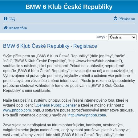
BMW 6 Klub České Republiky
FAQ
Přihlásit se
Obsah fóra
Jazyk:
BMW 6 Klub České Republiky - Registrace
Svým přístupem na „BMW 6 Klub České Republiky“ (dále jen “my”, “naše”,
“nás”, “BMW 6 Klub České Republiky”, “http://www.bmw6klub.cz/forum”),
souhlasíte s následujícími podmínkami. Pokud nesouhlasíte, neprodleně
opusťte „BMW 6 Klub České Republiky“, nevstupujte na něj a nepoužívejte jej.
Vyhrazujeme si právo tyto podmínky kdykoliv změnit a učiníme vše potřebné
pro to, abychom vás o této změně informovali. Přesto je rozumné tyto podmínky
průběžně sledovat vzhledem k tomu, že používáním „BMW 6 Klub České
Republiky“ s nimi souhlasíte.
Naše fóra beží na systému phpBB, což je řešení internetového fóra, které je
vydané pod licencí „
General Public License
“ a které je možno stáhnout z
www.phpbb.com
. phpBB software pouze zprostředkovává internetové diskuze.
Pro další informace o phpBB navštivte:
http://www.phpbb.com/
.
Zavazujete se nepřispívat na fórum pohoršujícím, hanlivým, nevhodným,
vulgárním nebo jiným materiálem, který by mohl porušovat platné zákony ve
vaší zemi, zákony v zemi, kde sídlí „BMW 6 Klub České Republiky“, nebo