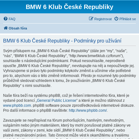
BMW 6 Klub České Republiky
FAQ
Registrovat
Přihlásit se
Obsah fóra
BMW 6 Klub České Republiky - Podmínky pro užívání
Svým přístupem na „BMW 6 Klub České Republiky“ (dále jen “my”, “naše”,
“nás”, “BMW 6 Klub České Republiky”, “http://www.bmw6klub.cz/forum”),
souhlasíte s následujícími podmínkami. Pokud nesouhlasíte, neprodleně
opusťte „BMW 6 Klub České Republiky“, nevstupujte na něj a nepoužívejte jej.
Vyhrazujeme si právo tyto podmínky kdykoliv změnit a učiníme vše potřebné
pro to, abychom vás o této změně informovali. Přesto je rozumné tyto podmínky
průběžně sledovat vzhledem k tomu, že používáním „BMW 6 Klub České
Republiky“ s nimi souhlasíte.
Naše fóra beží na systému phpBB, což je řešení internetového fóra, které je
vydané pod licencí „
General Public License
“ a které je možno stáhnout z
www.phpbb.com
. phpBB software pouze zprostředkovává internetové diskuze.
Pro další informace o phpBB navštivte:
http://www.phpbb.com/
.
Zavazujete se nepřispívat na fórum pohoršujícím, hanlivým, nevhodným,
vulgárním nebo jiným materiálem, který by mohl porušovat platné zákony ve
vaší zemi, zákony v zemi, kde sídlí „BMW 6 Klub České Republiky“, nebo
platné mezinárodní právo. Tato činnost může vést k okamžitému a trvalému