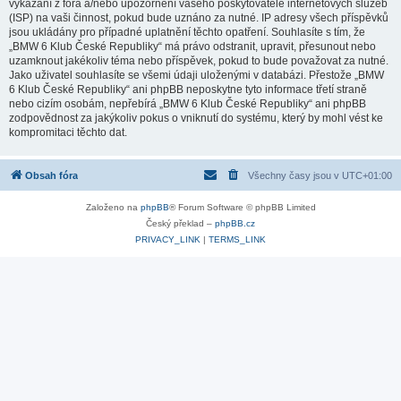
vykázání z fóra a/nebo upozornění vašeho poskytovatele internetových služeb
(ISP) na vaši činnost, pokud bude uznáno za nutné. IP adresy všech příspěvků
jsou ukládány pro případné uplatnění těchto opatření. Souhlasíte s tím, že
„BMW 6 Klub České Republiky“ má právo odstranit, upravit, přesunout nebo
uzamknout jakékoliv téma nebo příspěvek, pokud to bude považovat za nutné.
Jako uživatel souhlasíte se všemi údaji uloženými v databázi. Přestože „BMW
6 Klub České Republiky“ ani phpBB neposkytne tyto informace třetí straně
nebo cizím osobám, nepřebírá „BMW 6 Klub České Republiky“ ani phpBB
zodpovědnost za jakýkoliv pokus o vniknutí do systému, který by mohl vést ke
kompromitaci těchto dat.
Obsah fóra
Všechny časy jsou v
UTC+01:00
Založeno na
phpBB
® Forum Software © phpBB Limited
Český překlad –
phpBB.cz
PRIVACY_LINK
|
TERMS_LINK