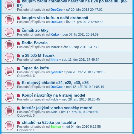
koupím zadní chromový nárazník na E24 po faceliftu (82-
87)
Poslední příspěvek od
DeeCee
«
stř 20. bře 2013 20:47:02
koupím víko kufru a další drobnosti
Poslední příspěvek od
DeeCee
«
čtv 27. pro 2012 18:59:32
čumák zo 6tky
Poslední příspěvek od
Kuko
«
pon 07. lis 2011 20:14:59
Radio Bavaria
Poslední příspěvek od
Marek
«
čtv 18. srp 2011 9:41:33
e 28 535 M Tecnik
Poslední příspěvek od
jirina
«
sob 11. čer 2011 17:49:34
Tapec do kufru
Poslední příspěvek od
lyon667
«
pon 20. zář 2010 12:30:15
Odpovědi:
3
K: olejový chladič e24, e28, e30, e36
Poslední příspěvek od
DeeCee
«
ned 12. zář 2010 21:05:19
Koupí nárazníky na 6 starej model
Poslední příspěvek od
kulda
«
ned 29. srp 2010 18:20:45
Interiér jakýkoliv,nebo sedačky modré
Poslední příspěvek od
Alois
«
úte 17. srp 2010 22:09:50
Odpovědi:
3
chladič na 635tku po faceliftu
Poslední příspěvek od
Samsa
«
ned 04. črc 2010 9:12:58
Odpovědi:
1