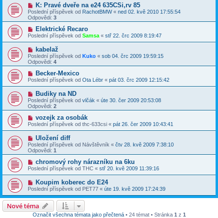
K: Pravé dveře na e24 635CSi,rv 85
Poslední příspěvek od
RachotBMW
«
ned 02. kvě 2010 17:55:54
Odpovědi:
3
Elektrické Recaro
Poslední příspěvek od
Samsa
«
stř 22. črc 2009 8:19:47
kabelaž
Poslední příspěvek od
Kuko
«
sob 04. črc 2009 19:59:15
Odpovědi:
4
Becker-Mexico
Poslední příspěvek od
Ota Lébr
«
pát 03. črc 2009 12:15:42
Budiky na ND
Poslední příspěvek od
vlčák
«
úte 30. čer 2009 20:53:08
Odpovědi:
2
vozejk za osobák
Poslední příspěvek od
thc-633csi
«
pát 26. čer 2009 10:43:41
Uložení diff
Poslední příspěvek od
Návštěvník
«
čtv 28. kvě 2009 7:38:10
Odpovědi:
1
chromový rohy nárazníku na 6ku
Poslední příspěvek od
THC
«
stř 20. kvě 2009 11:39:16
Koupim koberec do E24
Poslední příspěvek od
PET77
«
úte 19. kvě 2009 17:24:39
Nové téma
Označit všechna témata jako přečtená
• 24 témat • Stránka
1
z
1