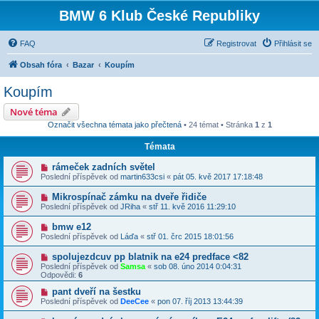
BMW 6 Klub České Republiky
FAQ
Registrovat
Přihlásit se
Obsah fóra
Bazar
Koupím
Koupím
Nové téma
Označit všechna témata jako přečtená
• 24 témat • Stránka
1
z
1
Témata
rámeček zadních světel
Poslední příspěvek od
martin633csi
«
pát 05. kvě 2017 17:18:48
Mikrospínač zámku na dveře řidiče
Poslední příspěvek od
JRiha
«
stř 11. kvě 2016 11:29:10
bmw e12
Poslední příspěvek od
Láďa
«
stř 01. črc 2015 18:01:56
spolujezdcuv pp blatnik na e24 predface <82
Poslední příspěvek od
Samsa
«
sob 08. úno 2014 0:04:31
Odpovědi:
6
pant dveří na šestku
Poslední příspěvek od
DeeCee
«
pon 07. říj 2013 13:44:39