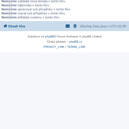
Nemůžete
zakládat nová témata v tomto fóru
Nemůžete
odpovídat v tomto fóru
Nemůžete
upravovat své příspěvky v tomto fóru
Nemůžete
mazat své příspěvky v tomto fóru
Nemůžete
přikládat soubory v tomto fóru
Obsah fóra
Všechny časy jsou v
UTC+01:00
Založeno na
phpBB
® Forum Software © phpBB Limited
Český překlad –
phpBB.cz
PRIVACY_LINK
|
TERMS_LINK