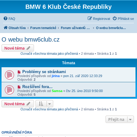
BMW 6 Klub České Republiky
FAQ
Registrovat
Přihlásit se
Obsah fóra
Forum tematické
Forum uživatelů a milovníků BMW6
O webu bmw6club.cz
O webu bmw6club.cz
Nové téma
Označit všechna témata jako přečtená
• 2 témata • Stránka
1
z
1
Témata
Problémy se stránkami
Poslední příspěvek od
jirina
«
pon 21. zář 2020 12:33:29
Odpovědi:
2
Rozšíření fora...
Poslední příspěvek od
Samsa
«
čtv 25. úno 2010 9:50:00
Odpovědi:
5
Nové téma
Označit všechna témata jako přečtená
• 2 témata • Stránka
1
z
1
Přejít na
OPRÁVNĚNÍ FÓRA