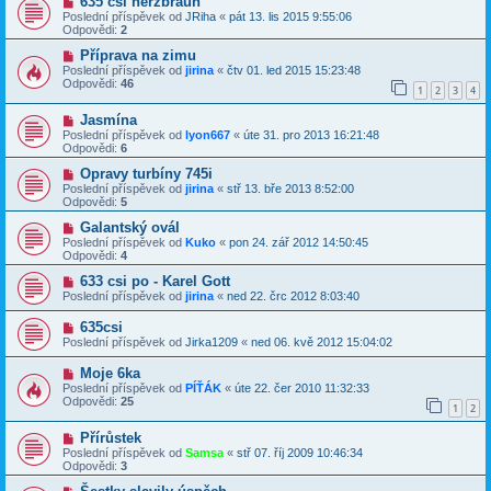
635 csi nerzbraun
Poslední příspěvek od
JRiha
«
pát 13. lis 2015 9:55:06
Odpovědi:
2
Příprava na zimu
Poslední příspěvek od
jirina
«
čtv 01. led 2015 15:23:48
Odpovědi:
46
1
2
3
4
Jasmína
Poslední příspěvek od
lyon667
«
úte 31. pro 2013 16:21:48
Odpovědi:
6
Opravy turbíny 745i
Poslední příspěvek od
jirina
«
stř 13. bře 2013 8:52:00
Odpovědi:
5
Galantský ovál
Poslední příspěvek od
Kuko
«
pon 24. zář 2012 14:50:45
Odpovědi:
4
633 csi po - Karel Gott
Poslední příspěvek od
jirina
«
ned 22. črc 2012 8:03:40
635csi
Poslední příspěvek od
Jirka1209
«
ned 06. kvě 2012 15:04:02
Moje 6ka
Poslední příspěvek od
PÍŤÁK
«
úte 22. čer 2010 11:32:33
Odpovědi:
25
1
2
Přírůstek
Poslední příspěvek od
Samsa
«
stř 07. říj 2009 10:46:34
Odpovědi:
3