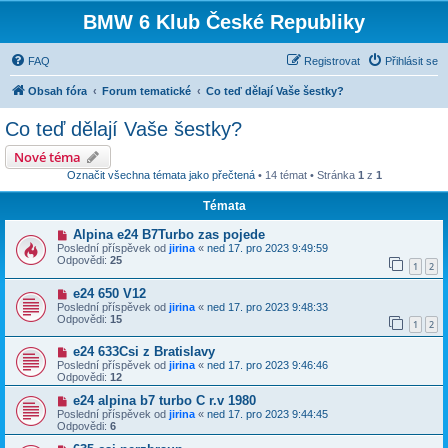
BMW 6 Klub České Republiky
FAQ
Registrovat
Přihlásit se
Obsah fóra
Forum tematické
Co teď dělají Vaše šestky?
Co teď dělají Vaše šestky?
Nové téma
Označit všechna témata jako přečtená
• 14 témat • Stránka
1
z
1
Témata
Alpina e24 B7Turbo zas pojede
Poslední příspěvek od
jirina
«
ned 17. pro 2023 9:49:59
Odpovědi:
25
1
2
e24 650 V12
Poslední příspěvek od
jirina
«
ned 17. pro 2023 9:48:33
Odpovědi:
15
1
2
e24 633Csi z Bratislavy
Poslední příspěvek od
jirina
«
ned 17. pro 2023 9:46:46
Odpovědi:
12
e24 alpina b7 turbo C r.v 1980
Poslední příspěvek od
jirina
«
ned 17. pro 2023 9:44:45
Odpovědi:
6