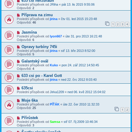
635 csi nerzbraun
Poslední příspěvek od
JRiha
«
pát 13. lis 2015 9:55:06
Odpovědi:
2
Příprava na zimu
Poslední příspěvek od
jirina
«
čtv 01. led 2015 15:23:48
Odpovědi:
46
1
2
3
4
Jasmína
Poslední příspěvek od
lyon667
«
úte 31. pro 2013 16:21:48
Odpovědi:
6
Opravy turbíny 745i
Poslední příspěvek od
jirina
«
stř 13. bře 2013 8:52:00
Odpovědi:
5
Galantský ovál
Poslední příspěvek od
Kuko
«
pon 24. zář 2012 14:50:45
Odpovědi:
4
633 csi po - Karel Gott
Poslední příspěvek od
jirina
«
ned 22. črc 2012 8:03:40
635csi
Poslední příspěvek od
Jirka1209
«
ned 06. kvě 2012 15:04:02
Moje 6ka
Poslední příspěvek od
PÍŤÁK
«
úte 22. čer 2010 11:32:33
Odpovědi:
25
1
2
Přírůstek
Poslední příspěvek od
Samsa
«
stř 07. říj 2009 10:46:34
Odpovědi:
3