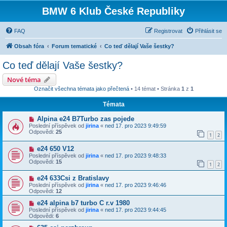
BMW 6 Klub České Republiky
FAQ
Registrovat
Přihlásit se
Obsah fóra
Forum tematické
Co teď dělají Vaše šestky?
Co teď dělají Vaše šestky?
Nové téma
Označit všechna témata jako přečtená
• 14 témat • Stránka
1
z
1
Témata
Alpina e24 B7Turbo zas pojede
Poslední příspěvek od
jirina
«
ned 17. pro 2023 9:49:59
Odpovědi:
25
1
2
e24 650 V12
Poslední příspěvek od
jirina
«
ned 17. pro 2023 9:48:33
Odpovědi:
15
1
2
e24 633Csi z Bratislavy
Poslední příspěvek od
jirina
«
ned 17. pro 2023 9:46:46
Odpovědi:
12
e24 alpina b7 turbo C r.v 1980
Poslední příspěvek od
jirina
«
ned 17. pro 2023 9:44:45
Odpovědi:
6