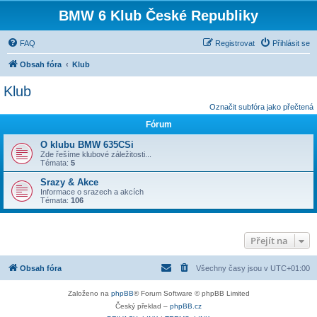
BMW 6 Klub České Republiky
FAQ
Registrovat
Přihlásit se
Obsah fóra
Klub
Klub
Označit subfóra jako přečtená
Fórum
O klubu BMW 635CSi
Zde řešíme klubové záležitosti...
Témata:
5
Srazy & Akce
Informace o srazech a akcích
Témata:
106
Přejít na
Obsah fóra
Všechny časy jsou v
UTC+01:00
Založeno na
phpBB
® Forum Software © phpBB Limited
Český překlad –
phpBB.cz