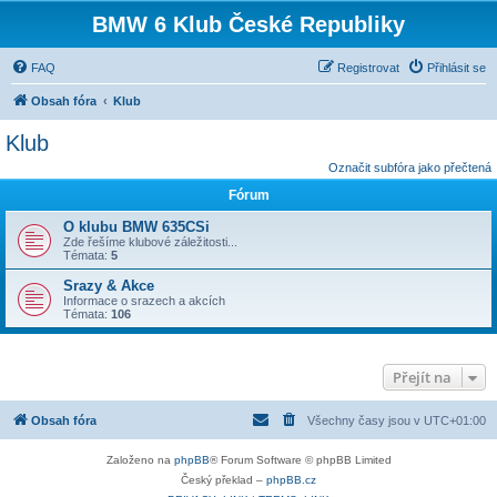
BMW 6 Klub České Republiky
FAQ
Registrovat
Přihlásit se
Obsah fóra
Klub
Klub
Označit subfóra jako přečtená
Fórum
O klubu BMW 635CSi
Zde řešíme klubové záležitosti...
Témata:
5
Srazy & Akce
Informace o srazech a akcích
Témata:
106
Přejít na
Obsah fóra
Všechny časy jsou v
UTC+01:00
Založeno na
phpBB
® Forum Software © phpBB Limited
Český překlad –
phpBB.cz