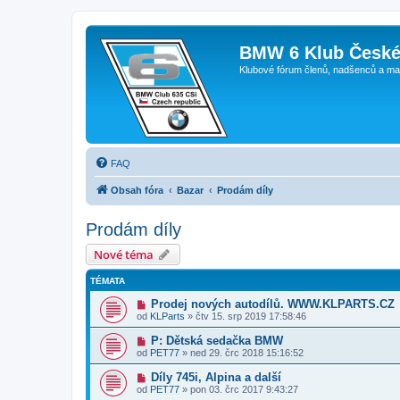
BMW 6 Klub České
Klubové fórum členů, nadšenců a ma
FAQ
Obsah fóra
Bazar
Prodám díly
Prodám díly
Nové téma
TÉMATA
Prodej nových autodílů. WWW.KLPARTS.CZ
od
KLParts
»
čtv 15. srp 2019 17:58:46
P: Dětská sedačka BMW
od
PET77
»
ned 29. črc 2018 15:16:52
Díly 745i, Alpina a další
od
PET77
»
pon 03. črc 2017 9:43:27