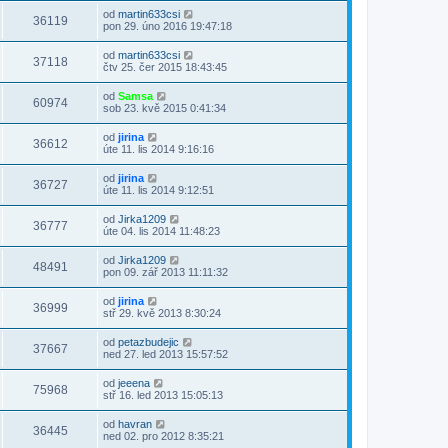
od
martin633csi
36119
pon 29. úno 2016 19:47:18
od
martin633csi
37118
čtv 25. čer 2015 18:43:45
od
Samsa
60974
sob 23. kvě 2015 0:41:34
od
jirina
36612
úte 11. lis 2014 9:16:16
od
jirina
36727
úte 11. lis 2014 9:12:51
od
Jirka1209
36777
úte 04. lis 2014 11:48:23
od
Jirka1209
48491
pon 09. zář 2013 11:11:32
od
jirina
36999
stř 29. kvě 2013 8:30:24
od
petazbudejic
37667
ned 27. led 2013 15:57:52
od
jeeena
75968
stř 16. led 2013 15:05:13
od
havran
36445
ned 02. pro 2012 8:35:21