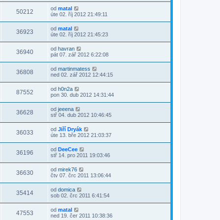
od
matal
50212
úte 02. říj 2012 21:49:11
od
matal
36923
úte 02. říj 2012 21:45:23
od
havran
36940
pát 07. zář 2012 6:22:08
od
martinmatess
36808
ned 02. zář 2012 12:44:15
od
h0n2a
87552
pon 30. dub 2012 14:31:44
od
jeeena
36628
stř 04. dub 2012 10:46:45
od
Jiří Dryák
36033
úte 13. bře 2012 21:03:37
od
DeeCee
36196
stř 14. pro 2011 19:03:46
od
mirek76
36630
čtv 07. črc 2011 13:06:44
od
domica
35414
sob 02. črc 2011 6:41:54
od
matal
47553
ned 19. čer 2011 10:38:36