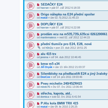
SEDAČKY E24
od
havran
»
pát 07. zář 2012 6:18:33
Origo nálepka na E24 přední spoiler
od
matal
»
úte 02. říj 2012 21:45:23
DOPLŇKY E24
od
havran
»
pát 07. zář 2012 6:22:08
prodám ecu na m535,735i,635csi 0261200061
od
martinmatess
»
ned 02. zář 2012 12:44:15
přední tlumiče pro E24, E28, nové
od
h0n2a
»
pon 23. dub 2012 18:51:25
alu 415 trx
od
jeeena
»
stř 04. dub 2012 10:46:45
bmw m5 e34
od
Jiří Dryák
»
úte 13. bře 2012 21:03:37
Silentbloky na předfacelift E24 a jiný žraloky
od
DeeCee
»
stř 14. pro 2011 19:03:46
Pneu michelin 240/45ZR415
od
mirek76
»
čtv 07. črc 2011 13:06:44
střecha, kapota, atd..
od
domica
»
sob 02. črc 2011 6:41:54
P:Alu kola BMW TRX 415
od
matal
»
úte 09. lis 2010 2:26:25