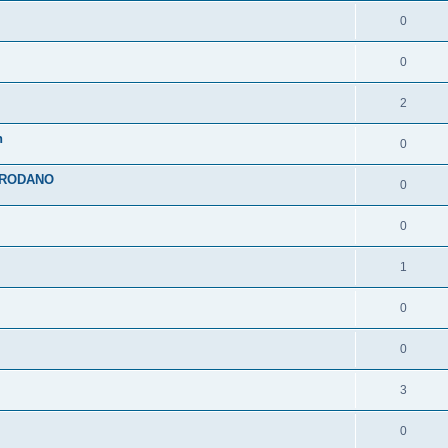
0
0
2
n
0
 PRODANO
0
0
1
0
0
3
0