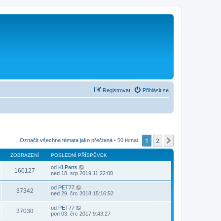
Registrovat
Přihlásit se
1
2
Další
Označit všechna témata jako přečtená
• 50 témat
ZOBRAZENÍ
POSLEDNÍ PŘÍSPĚVEK
od
KLParts
160127
ned 18. srp 2019 11:22:00
od
PET77
37342
ned 29. črc 2018 15:16:52
od
PET77
37030
pon 03. črc 2017 9:43:27