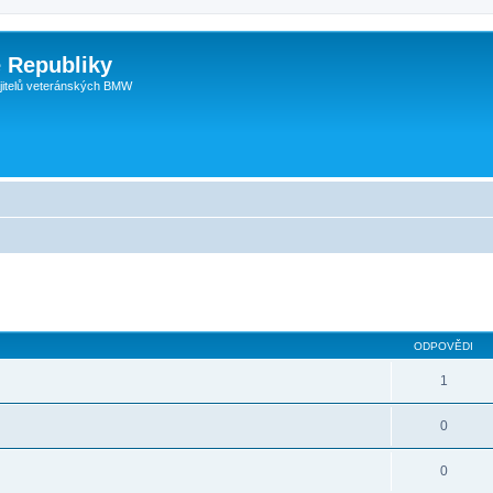
 Republiky
jitelů veteránských BMW
ODPOVĚDI
1
0
0