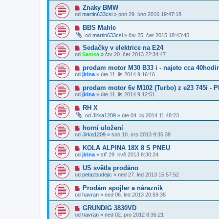
Znaky BMW
od
martin633csi
»
pon 29. úno 2016 19:47:18
BBS Mahle
od
martin633csi
»
čtv 25. čer 2015 18:43:45
Sedačky v elektrice na E24
od
Samsa
»
čtv 20. čer 2013 22:34:47
prodam motor M30 B33 i - najeto cca 40hodi
od
jirina
»
úte 11. lis 2014 9:16:16
prodam motor 6v M102 (Turbo) z e23 745i -
od
jirina
»
úte 11. lis 2014 9:12:51
RH X
od
Jirka1209
»
úte 04. lis 2014 11:48:23
horní uložení
od
Jirka1209
»
sob 10. srp 2013 9:35:39
KOLA ALPINA 18X 8 S PNEU
od
jirina
»
stř 29. kvě 2013 8:30:24
US světla prodáno
od
petazbudejic
»
ned 27. led 2013 15:57:52
Prodám spojler a nárazník
od
havran
»
ned 06. led 2013 20:59:35
GRUNDIG 3830VD
od
havran
»
ned 02. pro 2012 8:35:21