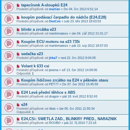
tapecírunk A-sloupků E24
Poslední příspěvek od
marťan
«
čtv 04. črc 2013 6:51:14
koupím podávací čerpadlo do nádrže (E24,E28)
Poslední příspěvek od
DeeCee
«
sob 23. bře 2013 18:03:03
blinkr a zrcátka e23
Poslední příspěvek od
martinmatess
«
úte 04. zář 2012 21:01:17
Koupím ECU motoru na e23 735i
Poslední příspěvek od
martinmatess
«
pát 10. srp 2012 18:57:03
sedačka e23
Poslední příspěvek od
jirka7
«
ned 22. črc 2012 8:04:05
Volant k 633 csi
Poslední příspěvek od
jeeena
«
stř 13. čer 2012 14:09:05
Odpovědi:
1
Koupím řidičovo zrcátko na E24 v pěkném stavu
Poslední příspěvek od
PET77
«
čtv 07. čer 2012 15:45:59
E24 Levá přední těhlice s ABS
Poslední příspěvek od
dragon
«
pát 18. kvě 2012 8:52:43
e24
Poslední příspěvek od
Alois
«
úte 05. črc 2011 11:55:34
Odpovědi:
1
E24,CSi: SWETLA ZAD., BLINKRY PRED., NARAZNIK
Poslední příspěvek od
ROVBO
«
pát 22. říj 2010 7:23:16