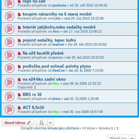
logo na záď
Poslední příspěvek od
psobola
«
stř 29. zář 2010 19:49:32
koupim nárazníky na 6 starej model
Poslední příspěvek od
kulda
«
ned 29. srp 2010 18:22:06
Interiér jakýkoliv,nebo sedačky modré
Poslední příspěvek od
Alois
«
úte 17. srp 2010 22:06:12
pojezd sedačky, tapec kufru
Poslední příspěvek od
marťan
«
čtv 04. bře 2010 20:43:50
Na e24 facelift předek
Poslední příspěvek od
jeeena
«
úte 26. led 2010 22:52:52
podložka pod snímač polohy plynu
Poslední příspěvek od
DeeCee
«
úte 10. lis 2009 7:14:05
na e24-6ku zadni okno
Poslední příspěvek od
irko.
«
pon 09. lis 2009 12:32:23
Odpovědi:
1
BBS rs 16
Poslední příspěvek od
jirina
«
pát 02. říj 2009 1:20:48
ACT 8,5x16
Poslední příspěvek od
irko.
«
ned 30. srp 2009 19:57:09
Nové téma
Označit všechna témata jako přečtená
• 24 témat • Stránka
1
z
1
Přejít na