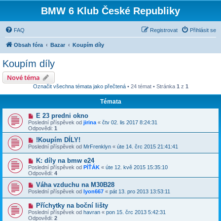
BMW 6 Klub České Republiky
FAQ
Registrovat
Přihlásit se
Obsah fóra
Bazar
Koupím díly
Koupím díly
Nové téma
Označit všechna témata jako přečtená
• 24 témat • Stránka
1
z
1
Témata
E 23 predni okno
Poslední příspěvek od
jirina
«
čtv 02. lis 2017 8:24:31
Odpovědi:
1
!Koupím DÍLY!
Poslední příspěvek od
MrFrenklyn
«
úte 14. črc 2015 21:41:41
K: díly na bmw e24
Poslední příspěvek od
PÍŤÁK
«
úte 12. kvě 2015 15:35:10
Odpovědi:
4
Váha vzduchu na M30B28
Poslední příspěvek od
lyon667
«
pát 13. pro 2013 13:53:11
Příchytky na boční lišty
Poslední příspěvek od
havran
«
pon 15. črc 2013 5:42:31
Odpovědi:
2