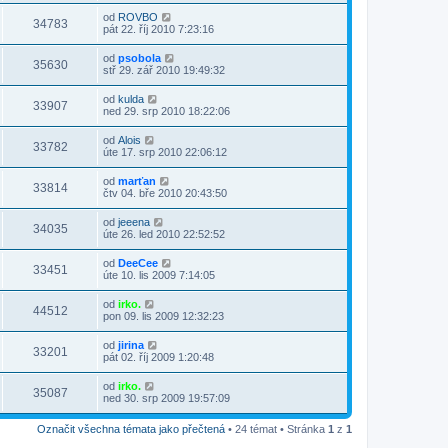
od
ROVBO
34783
pát 22. říj 2010 7:23:16
od
psobola
35630
stř 29. zář 2010 19:49:32
od
kulda
33907
ned 29. srp 2010 18:22:06
od
Alois
33782
úte 17. srp 2010 22:06:12
od
marťan
33814
čtv 04. bře 2010 20:43:50
od
jeeena
34035
úte 26. led 2010 22:52:52
od
DeeCee
33451
úte 10. lis 2009 7:14:05
od
irko.
44512
pon 09. lis 2009 12:32:23
od
jirina
33201
pát 02. říj 2009 1:20:48
od
irko.
35087
ned 30. srp 2009 19:57:09
Označit všechna témata jako přečtená
• 24 témat • Stránka
1
z
1