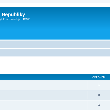
 Republiky
jitelů veteránských BMW
ODPOVĚDI
1
0
4