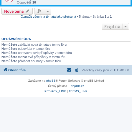
Odpovědi:
10
Nové téma
Označit všechna témata jako přečtená
• 5 témat • Stránka
1
z
1
Přejít na
OPRÁVNĚNÍ FÓRA
Nemůžete
zakládat nová témata v tomto fóru
Nemůžete
odpovídat v tomto fóru
Nemůžete
upravovat své příspěvky v tomto fóru
Nemůžete
mazat své příspěvky v tomto fóru
Nemůžete
přikládat soubory v tomto fóru
Obsah fóra
Všechny časy jsou v
UTC+01:00
Založeno na
phpBB
® Forum Software © phpBB Limited
Český překlad –
phpBB.cz
PRIVACY_LINK
|
TERMS_LINK