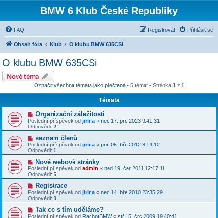
BMW 6 Klub České Republiky
FAQ
Registrovat
Přihlásit se
Obsah fóra
Klub
O klubu BMW 635CSi
O klubu BMW 635CSi
Nové téma
Označit všechna témata jako přečtená
• 5 témat • Stránka
1
z
1
Témata
Organizační záležitosti
Poslední příspěvek od
jirina
«
ned 17. pro 2023 9:41:31
Odpovědi:
2
seznam členů
Poslední příspěvek od
jirina
«
pon 05. bře 2012 8:14:12
Odpovědi:
1
Nové webové stránky
Poslední příspěvek od
admin
«
ned 19. čer 2011 12:17:11
Odpovědi:
5
Registrace
Poslední příspěvek od
jirina
«
ned 14. bře 2010 23:35:29
Odpovědi:
3
Tak co s tím uděláme?
Poslední příspěvek od
RachotBMW
«
stř 15. črc 2009 19:40:41