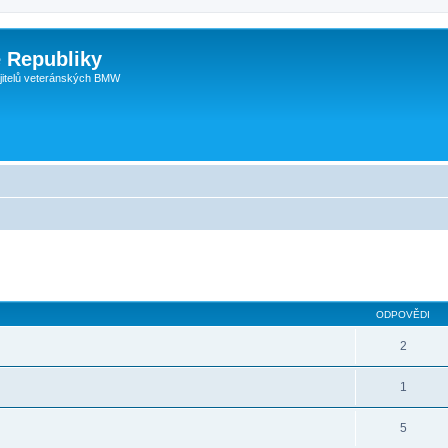
 Republiky
jitelů veteránských BMW
ODPOVĚDI
2
1
5