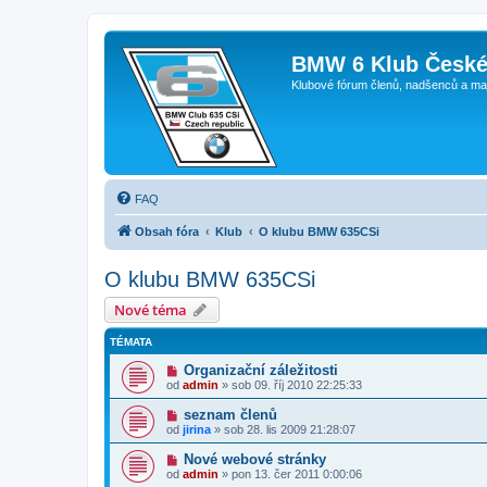
BMW 6 Klub České
Klubové fórum členů, nadšenců a ma
FAQ
Obsah fóra
Klub
O klubu BMW 635CSi
O klubu BMW 635CSi
Nové téma
TÉMATA
Organizační záležitosti
od
admin
»
sob 09. říj 2010 22:25:33
seznam členů
od
jirina
»
sob 28. lis 2009 21:28:07
Nové webové stránky
od
admin
»
pon 13. čer 2011 0:00:06