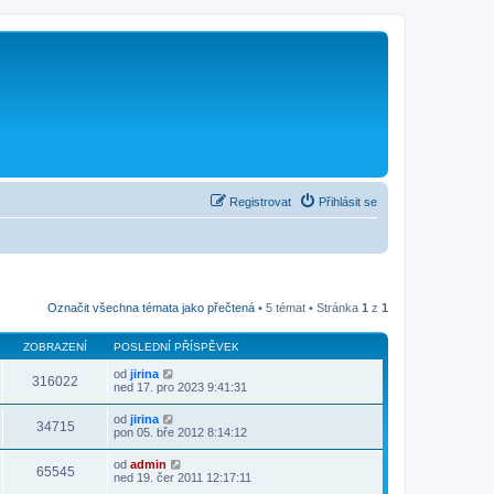
Registrovat
Přihlásit se
Označit všechna témata jako přečtená
• 5 témat • Stránka
1
z
1
ZOBRAZENÍ
POSLEDNÍ PŘÍSPĚVEK
od
jirina
316022
ned 17. pro 2023 9:41:31
od
jirina
34715
pon 05. bře 2012 8:14:12
od
admin
65545
ned 19. čer 2011 12:17:11