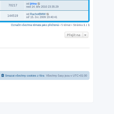
od
jirina
70217
ned 14. bře 2010 23:35:29
od
RachotBMW
144519
stř 15. črc 2009 19:40:41
Označit všechna témata jako přečtená
• 5 témat • Stránka
1
z
1
Přejít na
Smazat všechny cookies z fóra
Všechny časy jsou v
UTC+01:00