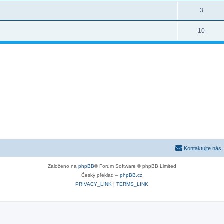
3
10
Kontaktujte nás
Založeno na
phpBB
® Forum Software © phpBB Limited
Český překlad –
phpBB.cz
PRIVACY_LINK
|
TERMS_LINK