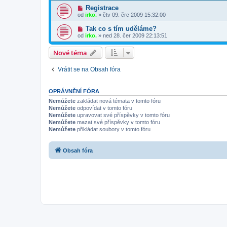
Registrace
od
irko.
»
čtv 09. črc 2009 15:32:00
Tak co s tím uděláme?
od
irko.
»
ned 28. čer 2009 22:13:51
Nové téma
Vrátit se na Obsah fóra
OPRÁVNĚNÍ FÓRA
Nemůžete
zakládat nová témata v tomto fóru
Nemůžete
odpovídat v tomto fóru
Nemůžete
upravovat své příspěvky v tomto fóru
Nemůžete
mazat své příspěvky v tomto fóru
Nemůžete
přikládat soubory v tomto fóru
Obsah fóra