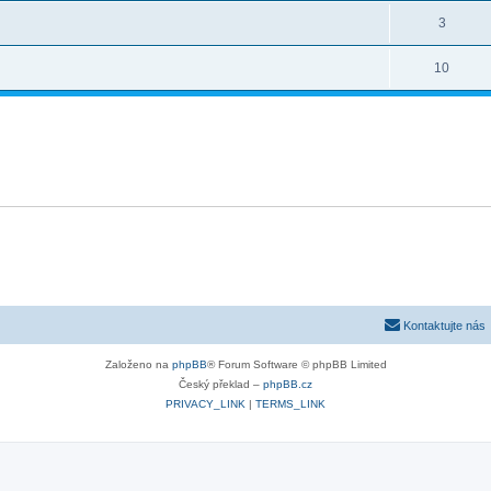
3
10
Kontaktujte nás
Založeno na
phpBB
® Forum Software © phpBB Limited
Český překlad –
phpBB.cz
PRIVACY_LINK
|
TERMS_LINK