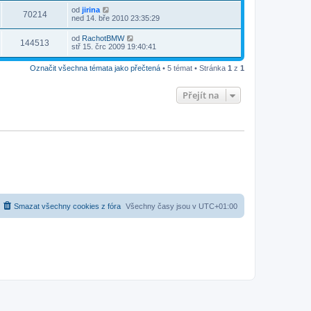
od
jirina
70214
ned 14. bře 2010 23:35:29
od
RachotBMW
144513
stř 15. črc 2009 19:40:41
Označit všechna témata jako přečtená
• 5 témat • Stránka
1
z
1
Přejít na
Smazat všechny cookies z fóra
Všechny časy jsou v
UTC+01:00