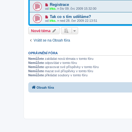
Registrace
od
irko.
»
čtv 09. črc 2009 15:32:00
Tak co s tím uděláme?
od
irko.
»
ned 28. čer 2009 22:13:51
Nové téma
Vrátit se na Obsah fóra
OPRÁVNĚNÍ FÓRA
Nemůžete
zakládat nová témata v tomto fóru
Nemůžete
odpovídat v tomto fóru
Nemůžete
upravovat své příspěvky v tomto fóru
Nemůžete
mazat své příspěvky v tomto fóru
Nemůžete
přikládat soubory v tomto fóru
Obsah fóra