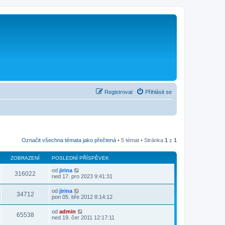
Registrovat
Přihlásit se
Označit všechna témata jako přečtená
• 5 témat • Stránka
1
z
1
ZOBRAZENÍ
POSLEDNÍ PŘÍSPĚVEK
od
jirina
316022
ned 17. pro 2023 9:41:31
od
jirina
34712
pon 05. bře 2012 8:14:12
od
admin
65538
ned 19. čer 2011 12:17:11