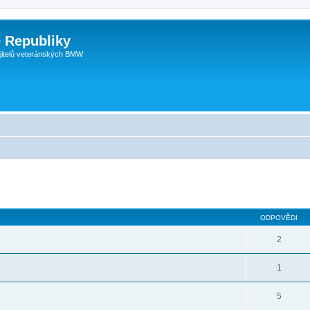
 Republiky
jitelů veteránských BMW
ODPOVĚDI
2
1
5