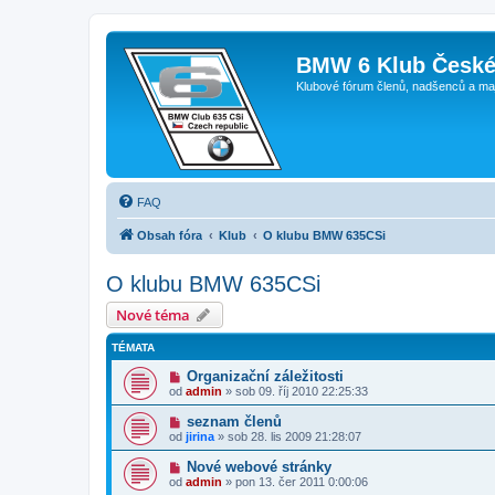
BMW 6 Klub České
Klubové fórum členů, nadšenců a ma
FAQ
Obsah fóra
Klub
O klubu BMW 635CSi
O klubu BMW 635CSi
Nové téma
TÉMATA
Organizační záležitosti
od
admin
»
sob 09. říj 2010 22:25:33
seznam členů
od
jirina
»
sob 28. lis 2009 21:28:07
Nové webové stránky
od
admin
»
pon 13. čer 2011 0:00:06