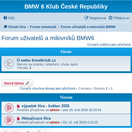
BMW 6 Klub České Republiky
FAQ
Registrovat
Přihlásit se
Obsah fóra
Forum tematické
Forum uživatelů a milovníků BMW6
Forum uživatelů a milovníků BMW6
Označit subfóra jako přečtená
Fórum
O webu bmw6club.cz
Názory na stránky, vylepšení, chyby apod.
Témata:
2
Nové téma
Označit všechna témata jako přečtená
• 2 témata • Stránka
1
z
1
Témata
výpadek fóra - květen 2026
Poslední příspěvek od
admin
«
pon 25. kvě 2026 18:19:34
Aktualizace fóra
Poslední příspěvek od
admin
«
čtv 12. zář 2019 4:13:23