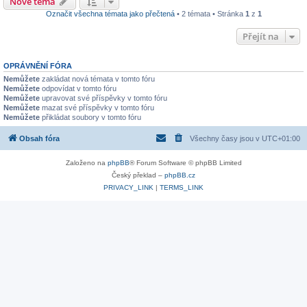
Nové téma
Označit všechna témata jako přečtená
• 2 témata • Stránka
1
z
1
Přejít na
OPRÁVNĚNÍ FÓRA
Nemůžete
zakládat nová témata v tomto fóru
Nemůžete
odpovídat v tomto fóru
Nemůžete
upravovat své příspěvky v tomto fóru
Nemůžete
mazat své příspěvky v tomto fóru
Nemůžete
přikládat soubory v tomto fóru
Obsah fóra
Všechny časy jsou v
UTC+01:00
Založeno na
phpBB
® Forum Software © phpBB Limited
Český překlad –
phpBB.cz
PRIVACY_LINK
|
TERMS_LINK