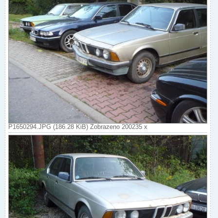
P1650294.JPG (186.28 KiB) Zobrazeno 200235 x