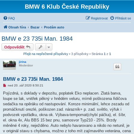
BMW 6 Klub České Republiky
FAQ
Registrovat
Přihlásit se
Obsah fóra
Bazar
Prodám auto
BMW e 23 735i Man. 1984
Odpovědět
Přejít na nepřečtené příspěvky
• 3 příspěvky • Stránka
1
z
1
jirina
Moderátor
BMW e 23 735i Man. 1984
N
ned 20. zář 2020 8:50:21
o
v
Pojízdná, s doklady v depozitu, poplatek Eko neplacen. Zlatá barva,
ý
loupe se lak, vnitřek pěkný v hnědém veluru, mírně poškozena řidičova
p
ř
sedačka na opěráku od nastupování. Koroze minimální, lehce zezadu od
í
promáčknutí orezlé, poškozen zad. nárazník+ p. zad. světlo, výfuk i
s
p
podvozek vpořádku, okna ok. Výbava-tempomat(chybí páčka), el. šíbr,
ě
el. okna 4x, Alu BBS 15 bez pnu, samosvor Typ210 - 25%. Brzdy
v
e
měněné 4 roky, neježděno. Auto nebylo havarovano a nikdo no netunil, je
k
v originál stavu s chybama, možno z toho mít zajímavého veterána, cena