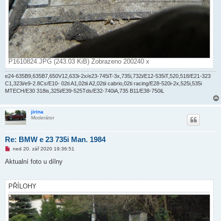
P1610824.JPG (243.03 KiB) Zobrazeno 200240 x
e24-635B9,635B7,650V12,633i-2x/e23-745iT-3x,735i,732i/E12-535iT,520,518/E21-323
C1,323i/e9-2.8Cs/E10- 02ti A1,02tii A2,02tii cabrio,02ti racing/E28-520i-2x,525i,535i
MTECH/E30 318is,325i/E39-525Tds/E32-740iA,735 B11/E38-750iL
jirina
Moderátor
Re: BMW e 23 735i Man. 1984
N
ned 20. zář 2020 19:36:51
o
v
Aktualní foto u dílny
ý
p
ř
í
PŘÍLOHY
s
p
ě
v
e
k