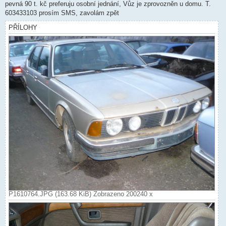
pevná 90 t. kč preferuju osobní jednání, Vůz je zprovozněn u domu. T.
603433103 prosím SMS, zavolám zpět
PŘÍLOHY
P1610764.JPG (163.68 KiB) Zobrazeno 200240 x