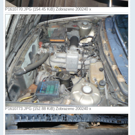
P1610770.JPG (154.45 KiB) Zobrazeno 200240 x
P1610773.JPG (152.88 KiB) Zobrazeno 200240 x