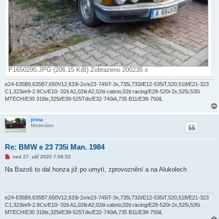
P1650295.JPG (206.15 KiB) Zobrazeno 200235 x
e24-635B9,635B7,650V12,633i-2x/e23-745iT-3x,735i,732i/E12-535iT,520,518/E21-323
C1,323i/e9-2.8Cs/E10- 02ti A1,02tii A2,02tii cabrio,02ti racing/E28-520i-2x,525i,535i
MTECH/E30 318is,325i/E39-525Tds/E32-740iA,735 B11/E38-750iL
jirina
Moderátor
Re: BMW e 23 735i Man. 1984
N
ned 27. zář 2020 7:06:52
o
v
Na Bazoš to dal honza již po umytí, zprovoznění a na Alukolech
ý
p
ř
í
s
e24-635B9,635B7,650V12,633i-2x/e23-745iT-3x,735i,732i/E12-535iT,520,518/E21-323
p
C1,323i/e9-2.8Cs/E10- 02ti A1,02tii A2,02tii cabrio,02ti racing/E28-520i-2x,525i,535i
ě
MTECH/E30 318is,325i/E39-525Tds/E32-740iA,735 B11/E38-750iL
v