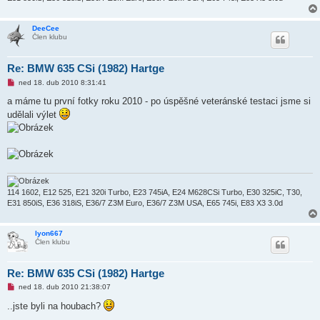
DeeCee
Člen klubu
Re: BMW 635 CSi (1982) Hartge
N
ned 18. dub 2010 8:31:41
o
v
a máme tu první fotky roku 2010 - po úspěšné veteránské testaci jsme si
ý
udělali výlet
p
ř
í
s
p
ě
v
e
k
114 1602, E12 525, E21 320i Turbo, E23 745iA, E24 M628CSi Turbo, E30 325iC, T30,
E31 850iS, E36 318iS, E36/7 Z3M Euro, E36/7 Z3M USA, E65 745i, E83 X3 3.0d
lyon667
Člen klubu
Re: BMW 635 CSi (1982) Hartge
N
ned 18. dub 2010 21:38:07
o
v
..jste byli na houbach?
ý