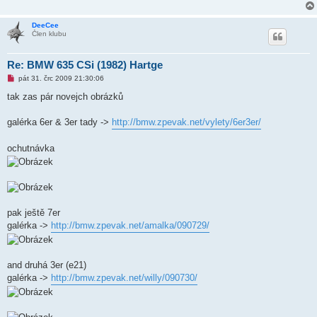
DeeCee
Člen klubu
Re: BMW 635 CSi (1982) Hartge
N
pát 31. črc 2009 21:30:06
o
v
tak zas pár novejch obrázků
ý
p
ř
galérka 6er & 3er tady ->
http://bmw.zpevak.net/vylety/6er3er/
í
s
p
ochutnávka
ě
v
e
k
pak ještě 7er
galérka ->
http://bmw.zpevak.net/amalka/090729/
and druhá 3er (e21)
galérka ->
http://bmw.zpevak.net/willy/090730/