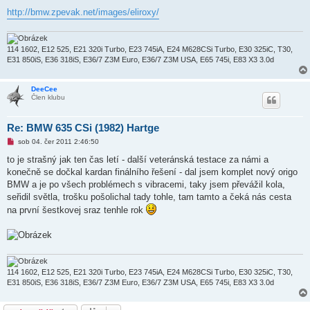
ě
http://bmw.zpevak.net/images/eliroxy/
v
e
k
114 1602, E12 525, E21 320i Turbo, E23 745iA, E24 M628CSi Turbo, E30 325iC, T30,
E31 850iS, E36 318iS, E36/7 Z3M Euro, E36/7 Z3M USA, E65 745i, E83 X3 3.0d
DeeCee
Člen klubu
Re: BMW 635 CSi (1982) Hartge
N
sob 04. čer 2011 2:46:50
o
v
to je strašný jak ten čas letí - další veteránská testace za námi a
ý
konečně se dočkal kardan finálního řešení - dal jsem komplet nový origo
p
ř
BMW a je po všech problémech s vibracemi, taky jsem převážil kola,
í
seřidil světla, trošku pošolichal tady tohle, tam tamto a čeká nás cesta
s
p
na první šestkovej sraz tenhle rok
ě
v
e
k
114 1602, E12 525, E21 320i Turbo, E23 745iA, E24 M628CSi Turbo, E30 325iC, T30,
E31 850iS, E36 318iS, E36/7 Z3M Euro, E36/7 Z3M USA, E65 745i, E83 X3 3.0d