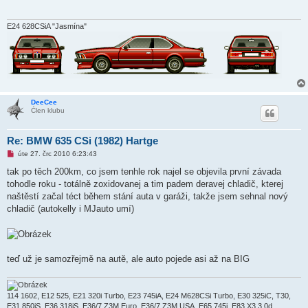
p
ř
í
s
E24 628CSiA "Jasmína"
p
ě
v
e
k
DeeCee
Člen klubu
Re: BMW 635 CSi (1982) Hartge
N
úte 27. črc 2010 6:23:43
o
v
tak po těch 200km, co jsem tenhle rok najel se objevila první závada
ý
tohodle roku - totálně zoxidovanej a tim padem deravej chladič, kterej
p
ř
naštěstí začal téct během stání auta v garáži, takže jsem sehnal nový
í
chladič (autokelly i MJauto umí)
s
p
ě
v
e
k
teď už je samozřejmě na autě, ale auto pojede asi až na BIG
114 1602, E12 525, E21 320i Turbo, E23 745iA, E24 M628CSi Turbo, E30 325iC, T30,
E31 850iS, E36 318iS, E36/7 Z3M Euro, E36/7 Z3M USA, E65 745i, E83 X3 3.0d