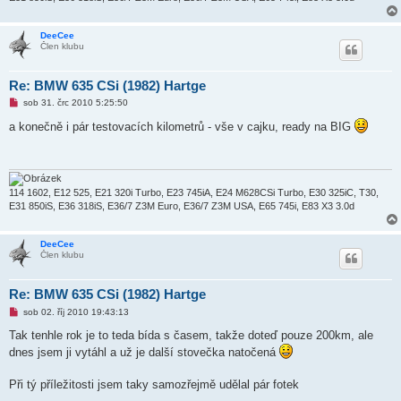
DeeCee
Člen klubu
Re: BMW 635 CSi (1982) Hartge
N
sob 31. črc 2010 5:25:50
o
v
a konečně i pár testovacích kilometrů - vše v cajku, ready na BIG
ý
p
ř
í
s
p
114 1602, E12 525, E21 320i Turbo, E23 745iA, E24 M628CSi Turbo, E30 325iC, T30,
ě
E31 850iS, E36 318iS, E36/7 Z3M Euro, E36/7 Z3M USA, E65 745i, E83 X3 3.0d
v
e
k
DeeCee
Člen klubu
Re: BMW 635 CSi (1982) Hartge
N
sob 02. říj 2010 19:43:13
o
v
Tak tenhle rok je to teda bída s časem, takže doteď pouze 200km, ale
ý
dnes jsem ji vytáhl a už je další stovečka natočená
p
ř
í
Při tý příležitosti jsem taky samozřejmě udělal pár fotek
s
p