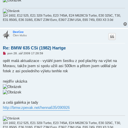
114 1602, E12 525, E21 320i Turbo, E23 745iA, E24 M628CSi Turbo, E30 325iC, T30,
E31 850iS, E36 318iS, E36/7 Z3M Euro, E36/7 Z3M USA, E65 745i, E83 X3 3.0d
DeeCee
Člen klubu
Re: BMW 635 CSi (1982) Hartge
N
pon 28. zář 2009 17:28:59
o
v
opět malá aktualizace - vytáhl jsem šestku z pod plachty na výlet na
ý
Moravu, takže jsem si spolu užili asi 500km a přitom jsem udělal pár
p
ř
fotek z asi posledního výletu tenhle rok
í
s
p
nejdřív ukázka
ě
v
e
k
a celá galérka je tady
http://bmw.zpevak.net/henna635/090926
114 1602, E12 525, E21 320i Turbo, E23 745iA, E24 M628CSi Turbo, E30 325iC, T30,
E31 850iS, E36 318iS, E36/7 Z3M Euro, E36/7 Z3M USA, E65 745i, E83 X3 3.0d