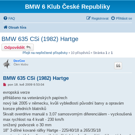
BMW 6 Klub České Republiky
FAQ
Registrovat
Přihlásit se
Obsah fóra
BMW 635 CSi (1982) Hartge
Odpovědět
Přejít na nepřečtené příspěvky
• 10 příspěvků • Stránka
1
z
1
DeeCee
Člen klubu
BMW 635 CSi (1982) Hartge
N
pon 18. kvě 2009 6:53:04
o
v
evropská verze
ý
přihlášeno na veteránských papírech
p
ř
nový lak 2005 v německu, kvůli vybledlosti původní barvy a opravám
í
koroze předních blatníků
s
p
5kvalt overdrive manuál s 3,07 samosvorným diferenciálem - vyzkoušená
ě
max rychlost na 4 kvalt - 230 km/h
v
e
snížený podvozek o 30 mm
k
18" 3-dílné kované ráfky Hartge - 225/40/18 a 265/35/18