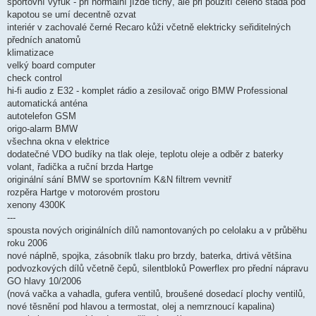
sportovní výfuk - při normální jízdě tichý, ale při použití celého stáda pod
kapotou se umí decentně ozvat
interiér v zachovalé černé Recaro kůži včetně elektricky seřiditelných
předních anatomů
klimatizace
velký board computer
check control
hi-fi audio z E32 - komplet rádio a zesilovač origo BMW Professional
automatická anténa
autotelefon GSM
origo-alarm BMW
všechna okna v elektrice
dodatečné VDO budíky na tlak oleje, teplotu oleje a odběr z baterky
volant, řadička a ruční brzda Hartge
originální sání BMW se sportovním K&N filtrem vevnitř
rozpěra Hartge v motorovém prostoru
xenony 4300K
---
spousta nových originálních dílů namontovaných po celolaku a v průběhu
roku 2006
nové náplně, spojka, zásobník tlaku pro brzdy, baterka, drtivá většina
podvozkových dílů včetně čepů, silentbloků Powerflex pro přední nápravu
GO hlavy 10/2006
(nová vačka a vahadla, gufera ventilů, broušené dosedací plochy ventilů,
nové těsnění pod hlavou a termostat, olej a nemrznoucí kapalina)