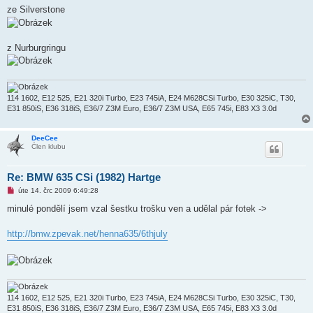
ze Silverstone
z Nurburgringu
114 1602, E12 525, E21 320i Turbo, E23 745iA, E24 M628CSi Turbo, E30 325iC, T30,
E31 850iS, E36 318iS, E36/7 Z3M Euro, E36/7 Z3M USA, E65 745i, E83 X3 3.0d
DeeCee
Člen klubu
Re: BMW 635 CSi (1982) Hartge
N
úte 14. črc 2009 6:49:28
o
v
minulé pondělí jsem vzal šestku trošku ven a udělal pár fotek ->
ý
p
ř
http://bmw.zpevak.net/henna635/6thjuly
í
s
p
ě
v
e
k
114 1602, E12 525, E21 320i Turbo, E23 745iA, E24 M628CSi Turbo, E30 325iC, T30,
E31 850iS, E36 318iS, E36/7 Z3M Euro, E36/7 Z3M USA, E65 745i, E83 X3 3.0d