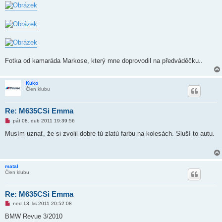
e
k
Fotka od kamaráda Markose, který mne doprovodil na předváděčku..
Kuko
Člen klubu
Re: M635CSi Emma
N
pát 08. dub 2011 19:39:56
o
v
Musím uznať, že si zvolil dobre tú zlatú farbu na kolesách. Sluší to autu.
ý
p
ř
í
s
matal
p
Člen klubu
ě
v
e
k
Re: M635CSi Emma
N
ned 13. lis 2011 20:52:08
o
v
BMW Revue 3/2010
ý