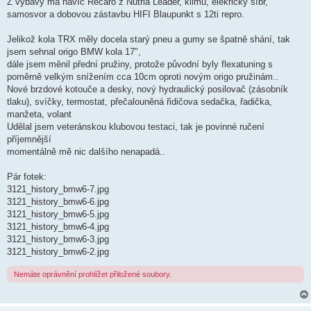
Z výbavy má navíc Recaro z Nutria Leader, klimu, elekrický šíbr,
samosvor a dobovou zástavbu HIFI Blaupunkt s 12ti repro.
Jelikož kola TRX měly docela starý pneu a gumy se špatně shání, tak
jsem sehnal origo BMW kola 17",
dále jsem měnil přední pružiny, protože původní byly flexatuning s
poměrně velkým snížením cca 10cm oproti novým origo pružinám..
Nové brzdové kotouče a desky, nový hydraulický posilovač (zásobník
tlaku), svíčky, termostat, přečalouněná řidičova sedačka, řadička,
manžeta, volant
Udělal jsem veteránskou klubovou testaci, tak je povinné ručení
příjemnější
momentálně mě nic dalšího nenapadá..
Pár fotek:
3121_history_bmw6-7.jpg
3121_history_bmw6-6.jpg
3121_history_bmw6-5.jpg
3121_history_bmw6-4.jpg
3121_history_bmw6-3.jpg
3121_history_bmw6-2.jpg
Nemáte oprávnění prohlížet přiložené soubory.