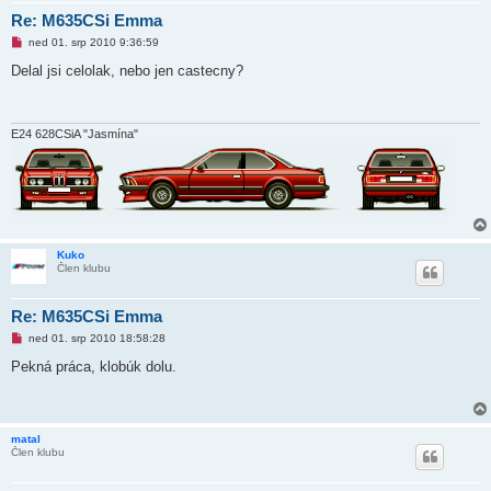
Re: M635CSi Emma
N
ned 01. srp 2010 9:36:59
o
v
Delal jsi celolak, nebo jen castecny?
ý
p
ř
í
s
E24 628CSiA "Jasmína"
p
ě
v
e
k
Kuko
Člen klubu
Re: M635CSi Emma
N
ned 01. srp 2010 18:58:28
o
v
Pekná práca, klobúk dolu.
ý
p
ř
í
s
matal
p
Člen klubu
ě
v
e