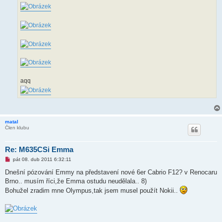
aqq
matal
Člen klubu
Re: M635CSi Emma
N
pát 08. dub 2011 6:32:11
o
v
Dnešní pózování Emmy na představení nové 6er Cabrio F12? v Renocaru
ý
Brno.. musím říci,že Emma ostudu neudělala.. 8)
p
ř
Bohužel zradim mne Olympus,tak jsem musel použít Nokii..
í
s
p
ě
v