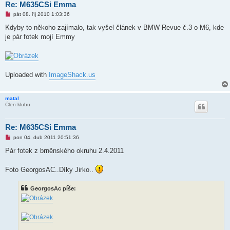
k
Re: M635CSi Emma
N
pát 08. říj 2010 1:03:36
o
v
Kdyby to někoho zajímalo, tak vyšel článek v BMW Revue č.3 o M6, kde
ý
je pár fotek mojí Emmy
p
ř
í
s
p
ě
Uploaded with
ImageShack.us
v
e
k
matal
Člen klubu
Re: M635CSi Emma
N
pon 04. dub 2011 20:51:36
o
v
Pár fotek z brněnského okruhu 2.4.2011
ý
p
ř
Foto GeorgosAC..Díky Jirko..
í
s
p
GeorgosAc píše:
ě
v
e
k