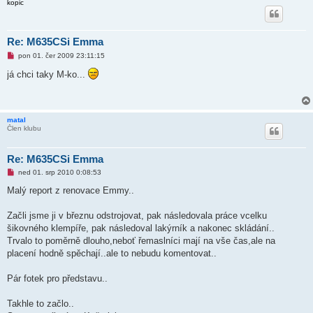
kopic
Re: M635CSi Emma
N
pon 01. čer 2009 23:11:15
o
v
já chci taky M-ko...
ý
p
ř
í
s
matal
p
Člen klubu
ě
v
e
k
Re: M635CSi Emma
N
ned 01. srp 2010 0:08:53
o
v
Malý report z renovace Emmy..
ý
p
ř
Začli jsme ji v březnu odstrojovat, pak následovala práce vcelku
í
šikovného klempíře, pak následoval lakýrník a nakonec skládání..
s
p
Trvalo to poměrně dlouho,neboť řemaslníci mají na vše čas,ale na
ě
placení hodně spěchají..ale to nebudu komentovat..
v
e
k
Pár fotek pro představu..
Takhle to začlo..