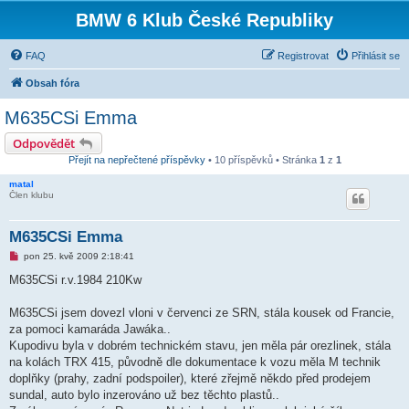
BMW 6 Klub České Republiky
FAQ
Registrovat
Přihlásit se
Obsah fóra
M635CSi Emma
Odpovědět
Přejít na nepřečtené příspěvky
• 10 příspěvků • Stránka
1
z
1
matal
Člen klubu
M635CSi Emma
N
pon 25. kvě 2009 2:18:41
o
v
M635CSi r.v.1984 210Kw
ý
p
ř
M635CSi jsem dovezl vloni v červenci ze SRN, stála kousek od Francie,
í
za pomoci kamaráda Jawáka..
s
p
Kupodivu byla v dobrém technickém stavu, jen měla pár orezlinek, stála
ě
na kolách TRX 415, původně dle dokumentace k vozu měla M technik
v
e
doplňky (prahy, zadní podspoiler), které zřejmě někdo před prodejem
k
sundal, auto bylo inzerováno už bez těchto plastů..