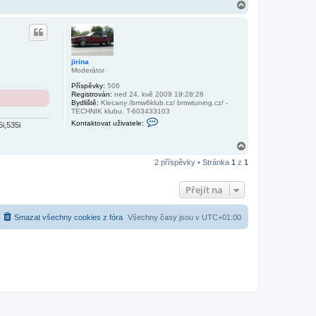
N
a
h
o
r
u
jirina
Moderátor
Příspěvky:
506
Registrován:
ned 24. kvě 2009 19:28:28
Bydliště:
Klecany /bmw6klub.cz/ bmwtuning.cz/ -
TECHNIK klubu, T-603433103
K
Kontaktovat uživatele:
i,535i
o
n
t
N
a
a
k
2 příspěvky • Stránka
1
z
1
h
t
o
o
r
v
Přejít na
u
a
t
u
Smazat všechny cookies z fóra
Všechny časy jsou v
UTC+01:00
ž
i
v
a
t
e
l
e
j
i
r
i