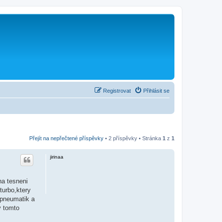
Registrovat
Přihlásit se
Přejít na nepřečtené příspěvky
• 2 příspěvky • Stránka
1
z
1
jirinaa
na tesneni
turbo,ktery
 pneumatik a
v tomto