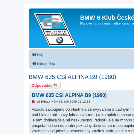
BMW 6 Klub České
Klubové fórum členů, nadšenců a ma
FAQ
Obsah fóra
BMW 635 CSi ALPINA B9 (1980)
Odpovědět
BMW 635 CSi ALPINA B9 (1980)
N
od
jirinaa
»
čtv 28. kvě 2009 21:12:38
o
v
Vozidlo zakoupeno od vlastnika ze svycarska s vadnym mo
ý
pod hlavou atd.,novy lak(vinova met.) a kompletni repase d
p
ř
je tam dodnes(dela mi neskutecnou radost),jela na mnoho 
í
prispela hodne i do statni pokladny,do dnes se mnou najel
s
p
voze nesvezl,prisel o neuveritelny zazitek,proto jezdim s a
ě