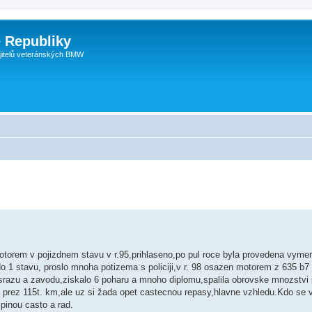
 Republiky
jitelů veteránských BMW
torem v pojizdnem stavu v r.95,prihlaseno,po pul roce byla provedena vyme
o 1 stavu, proslo mnoha potizema s policiji,v r. 98 osazen motorem z 635 b7 
srazu a zavodu,ziskalo 6 poharu a mnoho diplomu,spalila obrovske mnozstvi
a prez 115t. km,ale uz si žada opet castecnou repasy,hlavne vzhledu.Kdo se 
lpinou casto a rad.