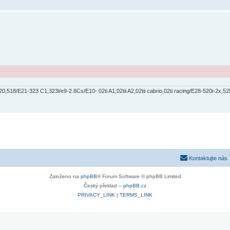
518/E21-323 C1,323i/e9-2.8Cs/E10- 02ti A1,02tii A2,02tii cabrio,02ti racing/E28-520i-2x,525
Kontaktujte nás
Založeno na
phpBB
® Forum Software © phpBB Limited
Český překlad –
phpBB.cz
PRIVACY_LINK
|
TERMS_LINK