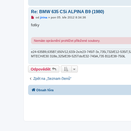
v
e
k
Re: BMW 635 CSi ALPINA B9 (1980)
N
od
jirina
»
pon 05. bře 2012 8:34:36
o
v
fotky
ý
p
ř
í
Nemáte oprávnění prohlížet přiložené soubory.
s
p
ě
e24-635B9,635B7,650V12,633i-2x/e23-745iT-3x,735i,732i/E12-535iT,520,
v
e
MTECH/E30 318is,325i/E39-525Tds/E32-740iA,735 B11/E38-750iL
k
Odpovědět
Zpět na „Seznam členů“
Obsah fóra