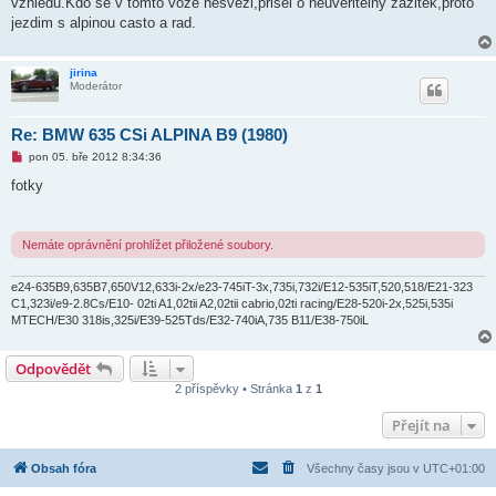
vzhledu.Kdo se v tomto voze nesvezl,prisel o neuveritelny zazitek,proto
jezdim s alpinou casto a rad.
jirina
Moderátor
Re: BMW 635 CSi ALPINA B9 (1980)
N
pon 05. bře 2012 8:34:36
o
v
fotky
ý
p
ř
í
Nemáte oprávnění prohlížet přiložené soubory.
s
p
ě
e24-635B9,635B7,650V12,633i-2x/e23-745iT-3x,735i,732i/E12-535iT,520,518/E21-323
v
e
C1,323i/e9-2.8Cs/E10- 02ti A1,02tii A2,02tii cabrio,02ti racing/E28-520i-2x,525i,535i
k
MTECH/E30 318is,325i/E39-525Tds/E32-740iA,735 B11/E38-750iL
Odpovědět
2 příspěvky • Stránka
1
z
1
Přejít na
Obsah fóra
Všechny časy jsou v
UTC+01:00