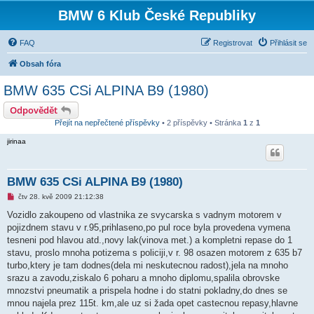
BMW 6 Klub České Republiky
FAQ
Registrovat
Přihlásit se
Obsah fóra
BMW 635 CSi ALPINA B9 (1980)
Odpovědět
Přejít na nepřečtené příspěvky
• 2 příspěvky • Stránka
1
z
1
jirinaa
BMW 635 CSi ALPINA B9 (1980)
N
čtv 28. kvě 2009 21:12:38
o
v
Vozidlo zakoupeno od vlastnika ze svycarska s vadnym motorem v
ý
pojizdnem stavu v r.95,prihlaseno,po pul roce byla provedena vymena
p
ř
tesneni pod hlavou atd.,novy lak(vinova met.) a kompletni repase do 1
í
stavu, proslo mnoha potizema s policiji,v r. 98 osazen motorem z 635 b7
s
p
turbo,ktery je tam dodnes(dela mi neskutecnou radost),jela na mnoho
ě
srazu a zavodu,ziskalo 6 poharu a mnoho diplomu,spalila obrovske
v
e
mnozstvi pneumatik a prispela hodne i do statni pokladny,do dnes se
k
mnou najela prez 115t. km,ale uz si žada opet castecnou repasy,hlavne