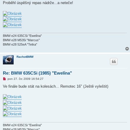
v
Proběhl úspěšný repas nádrže...a neteče!
ý
p
ř
í
s
p
ě
v
e
BMW e24 635CSi "Ewelína"
k
BMW e28 M535i "Marcus"
BMW e28 525eA "Tetka"
RachotBMW
Re: BMW 635CSi (1985) "Ewelína"
N
pon 27. črc 2009 16:54:27
o
v
Ve finále bude stát na kolesách... Remotec 16" (Ještě vyleštit)
ý
p
ř
í
s
p
ě
v
e
k
BMW e24 635CSi "Ewelína"
BMW e28 M535i "Marcus"