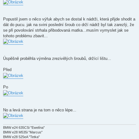
Popustil jsem o něco výfuk abych se dostal k nádrži, která přijde shodit a
dát do pucu. jak na svini poslední šroub co drží nádrž byl tak zarezlý, že
se při povolování strhala přibodovaná matka...musím vymyslet jak se
tohoto problému zbavit...
Úspěšně proběhla výměna zrezivělých šroubů, držící lištu...
Před
Po
No a levá strana je na tom o něco lépe...
BMW e24 635CSi "Ewelína"
BMW e28 M535i "Marcus"
BMW e28 525eA "Tetka"