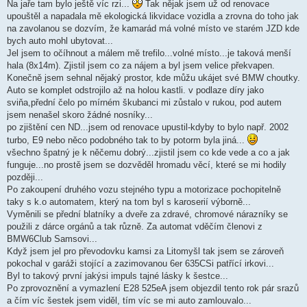
Na jaře tam bylo ještě víc rzi...
Tak nějak jsem už od renovace
upouštěl a napadala mě ekologická likvidace vozidla a zrovna do toho jak
na zavolanou se dozvím, že kamarád má volné místo ve starém JZD kde
bych auto mohl ubytovat...
Jel jsem to očíhnout a málem mě trefilo...volné místo...je taková menší
hala (8x14m). Zjistil jsem co za nájem a byl jsem velice překvapen.
Konečně jsem sehnal nějaký prostor, kde můžu ukájet své BMW choutky.
Auto se komplet odstrojilo až na holou kastli. v podlaze díry jako
sviňa,přední čelo po mírném škubanci mi zůstalo v rukou, pod autem
jsem nenašel skoro žádné nosníky...
po zjištění cen ND...jsem od renovace upustil-kdyby to bylo např. 2002
turbo, E9 nebo něco podobného tak to by potorm byla jiná...
všechno špatný je k něčemu dobrý...zjistil jsem co kde vede a co a jak
funguje...no prostě jsem se dozvěděl hromadu věcí, které se mi hodily
později...
Po zakoupení druhého vozu stejného typu a motorizace pochopitelně
taky s k.o automatem, který na tom byl s karoserií výborně...
Vyměnili se přední blatníky a dveře za zdravé, chromové nárazníky se
použili z dárce orgánů a tak různě. Za automat vděčím členovi z
BMW6Club Samsovi...
Když jsem jel pro převodovku kamsi za Litomyšl tak jsem se zároveň
pokochal v garáži stojící a zazimovanou 6er 635CSi patřící irkovi...
Byl to takový první jakýsi impuls tajné lásky k šestce...
Po zprovoznění a vymazlení E28 525eA jsem objezdil tento rok pár srazů
a čím víc šestek jsem viděl, tím víc se mi auto zamlouvalo...