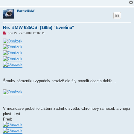
RachotBMW
Re: BMW 635CSi (1985) "Ewelína"
N
pon 29. čer 2009 12:02:11
o
v
ý
p
ř
í
s
p
ě
v
e
k
Šrouby nárazníku vypadaly hrozivě ale šly povolit docela dobře...
V mezičase proběhlo čištění zadního světla. Chromový rámeček a vnější
plast. kryt
Před: