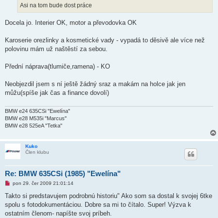
ř
Asi na tom bude dost práce
í
s
p
Docela jo. Interier OK, motor a převodovka OK
ě
v
e
Karoserie orezlinky a kosmetické vady - vypadá to děsivě ale více než
k
polovinu mám už naštěstí za sebou.
Přední náprava(tlumiče,ramena) - KO
Neobjezdil jsem s ní ještě žádný sraz a makám na holce jak jen
můžu(spíše jak čas a finance dovolí)
BMW e24 635CSi "Ewelína"
BMW e28 M535i "Marcus"
BMW e28 525eA "Tetka"
Kuko
Člen klubu
Re: BMW 635CSi (1985) "Ewelína"
N
pon 29. čer 2009 21:01:14
o
v
Takto si predstavujem podrobnú historiu" Ako som sa dostal k svojej 6tke
ý
spolu s fotodokumentáciou. Dobre sa mi to čítalo. Super! Výzva k
p
ř
ostatním členom- napíšte svoj príbeh.
í