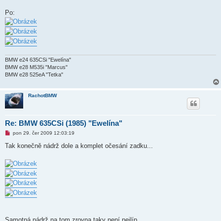
Po:
BMW e24 635CSi "Ewelína"
BMW e28 M535i "Marcus"
BMW e28 525eA "Tetka"
RachotBMW
Re: BMW 635CSi (1985) "Ewelína"
N
pon 29. čer 2009 12:03:19
o
v
Tak konečně nádrž dole a komplet očesání zadku...
ý
p
ř
í
s
p
ě
v
e
k
Samotná nádrž na tom zrovna taky není nejlíp...