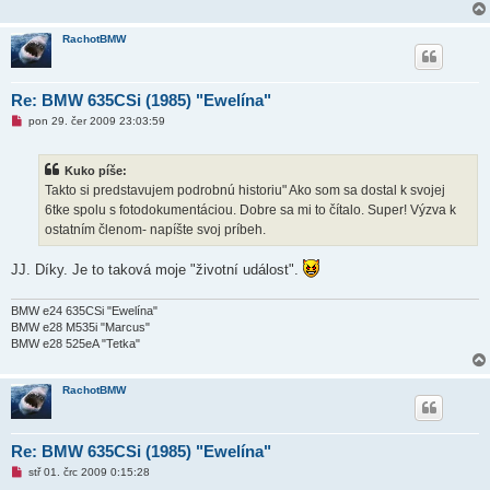
s
p
ě
RachotBMW
v
e
k
Re: BMW 635CSi (1985) "Ewelína"
N
pon 29. čer 2009 23:03:59
o
v
ý
Kuko píše:
p
ř
Takto si predstavujem podrobnú historiu" Ako som sa dostal k svojej
í
6tke spolu s fotodokumentáciou. Dobre sa mi to čítalo. Super! Výzva k
s
p
ostatním členom- napíšte svoj príbeh.
ě
v
e
JJ. Díky. Je to taková moje "životní událost".
k
BMW e24 635CSi "Ewelína"
BMW e28 M535i "Marcus"
BMW e28 525eA "Tetka"
RachotBMW
Re: BMW 635CSi (1985) "Ewelína"
N
stř 01. črc 2009 0:15:28
o