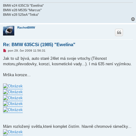
BMW e24 635CSi "Ewelína"
BMW e28 M535i "Marcus"
BMW e28 525eA "Tetka"
RachotBMW
Re: BMW 635CSi (1985) "Ewelína"
N
pon 29. čer 2009 11:56:31
o
v
Jak to už bývá, auto staré 24let má svoje vrtochy.(Těsnost
ý
motoru,převodovky, korozi, kosmetické vady...). I má 635 není vyjímkou.
p
ř
í
Mrška koroze...
s
p
ě
v
e
k
Mám rozložený světla,které komplet čistím. hlavně chromové rámečky...