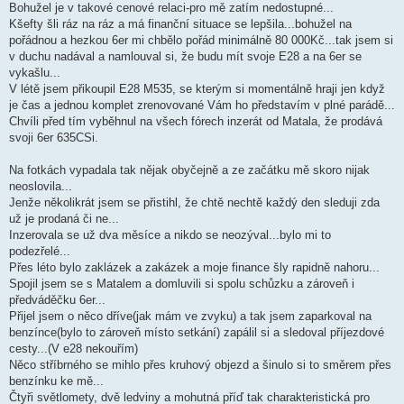
Bohužel je v takové cenové relaci-pro mě zatím nedostupné...
Kšefty šli ráz na ráz a má finanční situace se lepšila...bohužel na
pořádnou a hezkou 6er mi chbělo pořád minimálně 80 000Kč...tak jsem si
v duchu nadával a namlouval si, že budu mít svoje E28 a na 6er se
vykašlu...
V létě jsem přikoupil E28 M535, se kterým si momentálně hraji jen když
je čas a jednou komplet zrenovované Vám ho představím v plné parádě...
Chvíli před tím vyběhnul na všech fórech inzerát od Matala, že prodává
svoji 6er 635CSi.
Na fotkách vypadala tak nějak obyčejně a ze začátku mě skoro nijak
neoslovila...
Jenže několikrát jsem se přistihl, že chtě nechtě každý den sleduji zda
už je prodaná či ne...
Inzerovala se už dva měsíce a nikdo se neozýval...bylo mi to
podezřelé...
Přes léto bylo zaklázek a zakázek a moje finance šly rapidně nahoru...
Spojil jsem se s Matalem a domluvili si spolu schůzku a zároveň i
předváděčku 6er...
Přijel jsem o něco dříve(jak mám ve zvyku) a tak jsem zaparkoval na
benzínce(bylo to zároveň místo setkání) zapálil si a sledoval příjezdové
cesty...(V e28 nekouřím)
Něco stříbrného se mihlo přes kruhový objezd a šinulo si to směrem přes
benzínku ke mě...
Čtyři světlomety, dvě ledviny a mohutná příď tak charakteristická pro