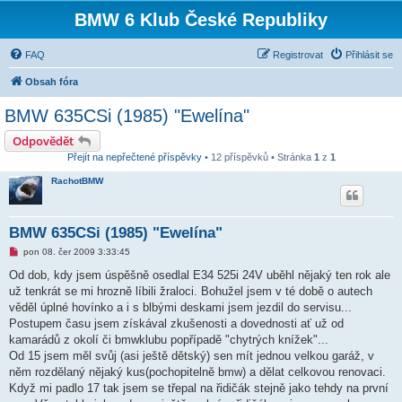
BMW 6 Klub České Republiky
FAQ
Registrovat
Přihlásit se
Obsah fóra
BMW 635CSi (1985) "Ewelína"
Odpovědět
Přejít na nepřečtené příspěvky
• 12 příspěvků • Stránka
1
z
1
RachotBMW
BMW 635CSi (1985) "Ewelína"
N
pon 08. čer 2009 3:33:45
o
v
Od dob, kdy jsem úspěšně osedlal E34 525i 24V uběhl nějaký ten rok ale
ý
už tenkrát se mi hrozně líbili žraloci. Bohužel jsem v té době o autech
p
ř
věděl úplné hovínko a i s blbými deskami jsem jezdil do servisu...
í
Postupem času jsem získával zkušenosti a dovednosti ať už od
s
p
kamarádů z okolí či bmwklubu popřípadě "chytrých knížek"...
ě
Od 15 jsem měl svůj (asi ještě dětský) sen mít jednou velkou garáž, v
v
e
něm rozdělaný nějaký kus(pochopitelně bmw) a dělat celkovou renovaci.
k
Když mi padlo 17 tak jsem se třepal na řidičák stejně jako tehdy na první