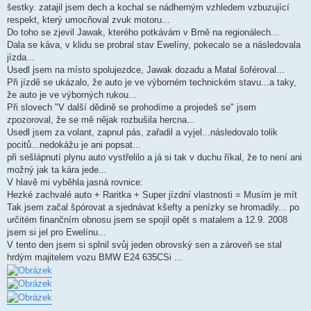
šestky. zatajil jsem dech a kochal se nádherným vzhledem vzbuzující
respekt, který umocňoval zvuk motoru...
Do toho se zjevil Jawak, kterého potkávám v Brně na regionálech...
Dala se káva, v klidu se probral stav Ewelíny, pokecalo se a následovala
jízda...
Usedl jsem na místo spolujezdce, Jawak dozadu a Matal šoféroval...
Při jízdě se ukázalo, že auto je ve výborném technickém stavu...a taky,
že auto je ve výborných rukou...
Při slovech "V další dědině se prohodíme a projedeš se" jsem
zpozoroval, že se mě nějak rozbušila hercna...
Usedl jsem za volant, zapnul pás, zařadil a vyjel...následovalo tolik
pocitů...nedokážu je ani popsat...
při sešlápnutí plynu auto vystřelilo a já si tak v duchu říkal, že to není ani
možný jak ta kára jede...
V hlavě mi vyběhla jasná rovnice:
Hezké zachvalé auto + Raritka + Super jízdní vlastnosti = Musím je mít
Tak jsem začal špórovat a sjednávat kšefty a penízky se hromadily... po
určitém finančním obnosu jsem se spojil opět s matalem a 12.9. 2008
jsem si jel pro Ewelínu...
V tento den jsem si splnil svůj jeden obrovský sen a zároveň se stal
hrdým majitelem vozu BMW E24 635CSi ...