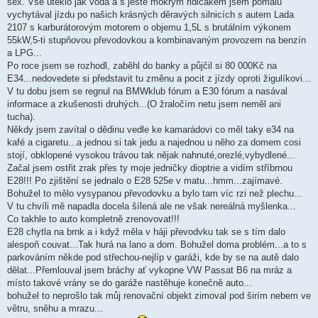
sex. Vše uteklo jak voda a s ještě mokrým řidičákem jsem pomalu
vychytával jízdu po našich krásných děravých silnicích s autem Lada
2107 s karburátorovým motorem o objemu 1,5L s brutálním výkonem
55kW,5-ti stupňovou převodovkou a kombinavaným provozem na benzín
a LPG...
Po roce jsem se rozhodl, zaběhl do banky a půjčil si 80 000Kč na
E34...nedovedete si představit tu změnu a pocit z jízdy oproti žigulíkovi...
V tu dobu jsem se regnul na BMWklub fórum a E30 fórum a nasával
informace a zkušenosti druhých...(O žraločím netu jsem neměl ani
tucha).
Někdy jsem zavítal o dědinu vedle ke kamarádovi co měl taky e34 na
kafé a cigaretu...a jednou si tak jedu a najednou u něho za domem cosi
stojí, obklopené vysokou trávou tak nějak nahnuté,orezlé,vybydlené...
Začal jsem ostřit zrak přes ty moje jedničky dioptrie a vidím stříbrnou
E28!!! Po zjištění se jednalo o E28 525e v matu...hmm...zajímavé.
Bohužel to mělo vysypanou převodovku a bylo tam víc rzi než plechu...
V tu chvíli mě napadla docela šílená ale ne však nereálná myšlenka...
Co takhle to auto kompletně zrenovovat!!!
E28 chytla na brnk a i když měla v háji převodvku tak se s tím dalo
alespoň couvat...Tak hurá na lano a dom. Bohužel doma problém...a to s
parkováním někde pod střechou-nejlíp v garáži, kde by se na autě dalo
dělat...Přemlouval jsem bráchy ať vykopne VW Passat B6 na mráz a
místo takové vrány se do garáže nastěhuje konečně auto...
bohužel to neprošlo tak můj renovační objekt zimoval pod širím nebem ve
větru, sněhu a mrazu...