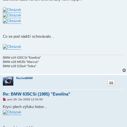
Co se pod nádrží schovávalo...
BMW e24 635CSi "Ewelína"
BMW e28 M535i "Marcus"
BMW e28 525eA "Tetka"
RachotBMW
Re: BMW 635CSi (1985) "Ewelína"
N
pon 29. čer 2009 12:04:50
o
v
Krycí plech výfuku hotov...
ý
p
ř
í
s
p