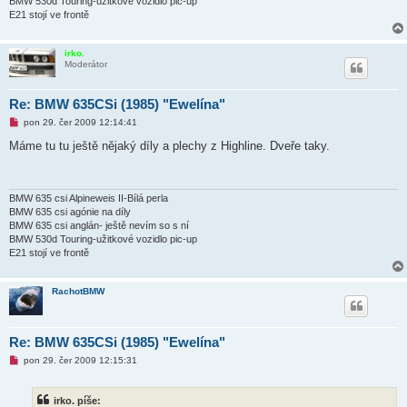
BMW 530d Touring-užitkové vozidlo pic-up
e
k
E21 stojí ve frontě
irko.
Moderátor
Re: BMW 635CSi (1985) "Ewelína"
N
pon 29. čer 2009 12:14:41
o
v
Máme tu tu ještě nějaký díly a plechy z Highline. Dveře taky.
ý
p
ř
í
s
BMW 635 csi Alpineweis II-Bílá perla
p
BMW 635 csi agónie na díly
ě
BMW 635 csi anglán- ještě nevím so s ní
v
BMW 530d Touring-užitkové vozidlo pic-up
e
k
E21 stojí ve frontě
RachotBMW
Re: BMW 635CSi (1985) "Ewelína"
N
pon 29. čer 2009 12:15:31
o
v
ý
irko. píše:
p