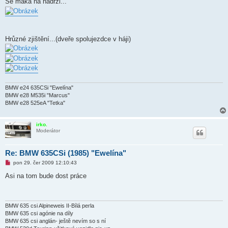
Se maká na nádrži...
ě
v
e
k
Hrůzné zjištění...(dveře spolujezdce v háji)
BMW e24 635CSi "Ewelína"
BMW e28 M535i "Marcus"
BMW e28 525eA "Tetka"
irko.
Moderátor
Re: BMW 635CSi (1985) "Ewelína"
N
pon 29. čer 2009 12:10:43
o
v
Asi na tom bude dost práce
ý
p
ř
í
s
BMW 635 csi Alpineweis II-Bílá perla
p
BMW 635 csi agónie na díly
ě
BMW 635 csi anglán- ještě nevím so s ní
v