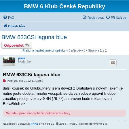
BMW 6 Klub České Republiky
FAQ
Registrovat
Přihlásit se
Obsah fóra
BMW 633CSi laguna blue
Odpovědět
Přejít na nepřečtené příspěvky
• 5 příspěvků • Stránka
1
z
1
jirina
Moderátor
BMW 633CSi laguna blue
N
ned 16. pro 2012 11:28:53
o
v
dalsi kousek do 6klubu,ktery jsem dovezl z Bratislavi s novym lakem,je
ý
nutne jeste dodelat mnoho veci,pak se da vzhledove upravit k dobe
p
ř
zacatku prodeje vozu v SRN (76-77) a zaroven bude reklamovat i
í
Bmw6klub.cz
s
p
ě
Nemáte oprávnění prohlížet přiložené soubory.
v
e
k
Naposledy upravil(a)
jirina
dne ned 12. říj 2014 7:49:59, celkem upraveno 1 x.