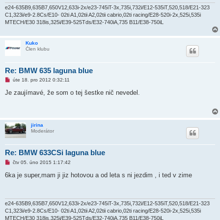
e24-635B9,635B7,650V12,633i-2x/e23-745iT-3x,735i,732i/E12-535iT,520,518/E21-323
C1,323i/e9-2.8Cs/E10- 02ti A1,02tii A2,02tii cabrio,02ti racing/E28-520i-2x,525i,535i
MTECH/E30 318is,325i/E39-525Tds/E32-740iA,735 B11/E38-750iL
Kuko
Člen klubu
Re: BMW 635 laguna blue
N
úte 18. pro 2012 0:32:11
o
v
Je zaujímavé, že som o tej šestke nič nevedel.
ý
p
ř
í
s
jirina
p
Moderátor
ě
v
e
k
Re: BMW 633CSi laguna blue
N
čtv 05. úno 2015 1:17:42
o
v
6ka je super,mam ji jiz hotovou a od leta s ni jezdim , i ted v zime
ý
p
ř
í
s
e24-635B9,635B7,650V12,633i-2x/e23-745iT-3x,735i,732i/E12-535iT,520,518/E21-323
p
C1,323i/e9-2.8Cs/E10- 02ti A1,02tii A2,02tii cabrio,02ti racing/E28-520i-2x,525i,535i
ě
MTECH/E30 318is,325i/E39-525Tds/E32-740iA,735 B11/E38-750iL