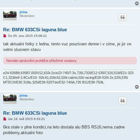
v
e
k
jirina
Moderátor
Re: BMW 633CSi laguna blue
N
čtv 05. úno 2015 15:08:21
o
v
tak aktualni fotky z ledna, tento vuz pouzivam denne i v zime, je jiz ve
ý
velmi slusnem stavu
p
ř
í
Nemáte oprávnění prohlížet přiložené soubory.
s
p
ě
e24-635B9,635B7,650V12,633i-2x/e23-745iT-3x,735i,732i/E12-535iT,520,518/E21-323
v
e
C1,323i/e9-2.8Cs/E10- 02ti A1,02tii A2,02tii cabrio,02ti racing/E28-520i-2x,525i,535i
k
MTECH/E30 318is,325i/E39-525Tds/E32-740iA,735 B11/E38-750iL
jirina
Moderátor
Re: BMW 633CSi laguna blue
N
úte 19. kvě 2015 6:33:21
o
v
6ka stale v plne kondici,na leto dostala alu BBS RS16,nema zadne
ý
problemy,aktualni foto
p
ř