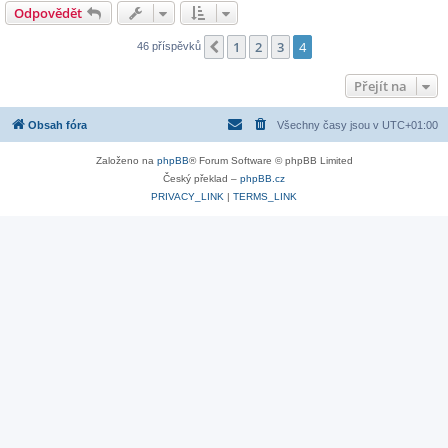
Odpovědět
1
2
3
4
Předchozí
46 příspěvků
Přejít na
Obsah fóra
Všechny časy jsou v
UTC+01:00
Založeno na
phpBB
® Forum Software © phpBB Limited
Český překlad –
phpBB.cz
PRIVACY_LINK
|
TERMS_LINK