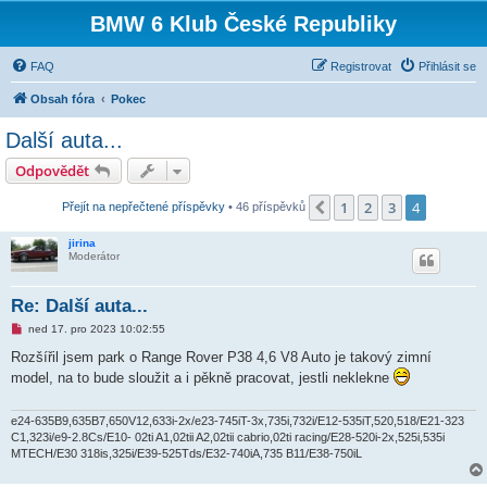
BMW 6 Klub České Republiky
FAQ
Registrovat
Přihlásit se
Obsah fóra
Pokec
Další auta...
Odpovědět
1
2
3
4
Předchozí
Přejít na nepřečtené příspěvky
• 46 příspěvků
jirina
Moderátor
Re: Další auta...
N
ned 17. pro 2023 10:02:55
o
v
Rozšířil jsem park o Range Rover P38 4,6 V8 Auto je takový zimní
ý
model, na to bude sloužit a i pěkně pracovat, jestli neklekne
p
ř
í
s
e24-635B9,635B7,650V12,633i-2x/e23-745iT-3x,735i,732i/E12-535iT,520,518/E21-323
p
C1,323i/e9-2.8Cs/E10- 02ti A1,02tii A2,02tii cabrio,02ti racing/E28-520i-2x,525i,535i
ě
MTECH/E30 318is,325i/E39-525Tds/E32-740iA,735 B11/E38-750iL
v
e
k