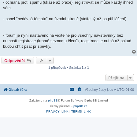
- ochrana proti spamu (ukáže až praxe), registrovat se může každý ihned
sám.
- panel "nedávná témata" na úvodní straně (viditelný až po přihlášení).
- fórum je nyní nastaveno na viditelné pro všechny návštěvníky bez
nutnosti registrace (kromě seznamu členů), registrace je nutná až pokud
budou chtít psát příspěvky.
Odpovědět
1 příspěvek • Stránka
1
z
1
Přejít na
Obsah fóra
Všechny časy jsou v
UTC+01:00
Založeno na
phpBB
® Forum Software © phpBB Limited
Český překlad –
phpBB.cz
PRIVACY_LINK
|
TERMS_LINK