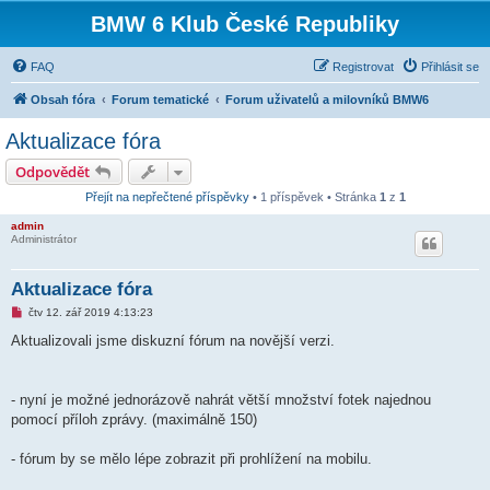
BMW 6 Klub České Republiky
FAQ
Registrovat
Přihlásit se
Obsah fóra
Forum tematické
Forum uživatelů a milovníků BMW6
Aktualizace fóra
Odpovědět
Přejít na nepřečtené příspěvky
• 1 příspěvek • Stránka
1
z
1
admin
Administrátor
Aktualizace fóra
N
čtv 12. zář 2019 4:13:23
o
v
Aktualizovali jsme diskuzní fórum na novější verzi.
ý
p
ř
í
- nyní je možné jednorázově nahrát větší množství fotek najednou
s
p
pomocí příloh zprávy. (maximálně 150)
ě
v
e
- fórum by se mělo lépe zobrazit při prohlížení na mobilu.
k