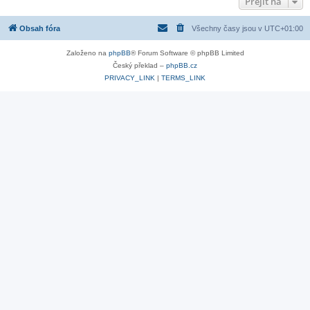
Přejít na
Obsah fóra
Všechny časy jsou v
UTC+01:00
Založeno na
phpBB
® Forum Software © phpBB Limited
Český překlad –
phpBB.cz
PRIVACY_LINK
|
TERMS_LINK