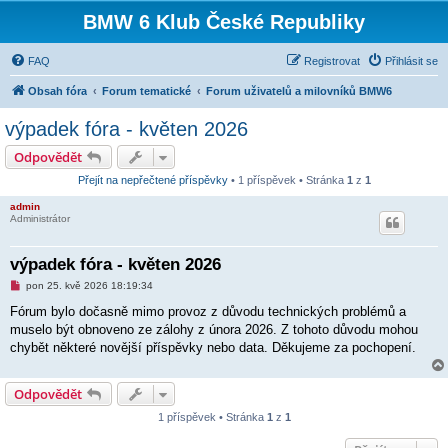
BMW 6 Klub České Republiky
FAQ
Registrovat
Přihlásit se
Obsah fóra
Forum tematické
Forum uživatelů a milovníků BMW6
výpadek fóra - květen 2026
Odpovědět
Přejít na nepřečtené příspěvky
• 1 příspěvek • Stránka
1
z
1
admin
Administrátor
výpadek fóra - květen 2026
N
pon 25. kvě 2026 18:19:34
o
v
Fórum bylo dočasně mimo provoz z důvodu technických problémů a
ý
muselo být obnoveno ze zálohy z února 2026. Z tohoto důvodu mohou
p
ř
chybět některé novější příspěvky nebo data. Děkujeme za pochopení.
í
s
p
Odpovědět
ě
v
e
1 příspěvek • Stránka
1
z
1
k