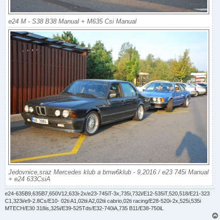
e24 M - S38 B38 Manual + M635 Csi Manual
Jedovnice,sraz Mercedes klub a bmw6klub - 9,2016 / e23 745i Manual
+ e24 633CsiA
e24-635B9,635B7,650V12,633i-2x/e23-745iT-3x,735i,732i/E12-535iT,520,518/E21-323
C1,323i/e9-2.8Cs/E10- 02ti A1,02tii A2,02tii cabrio,02ti racing/E28-520i-2x,525i,535i
MTECH/E30 318is,325i/E39-525Tds/E32-740iA,735 B11/E38-750iL