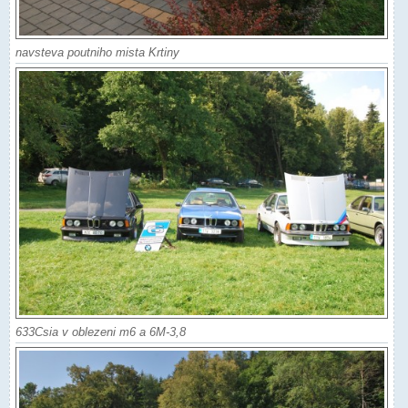
navsteva poutniho mista Krtiny
633Csia v oblezeni m6 a 6M-3,8