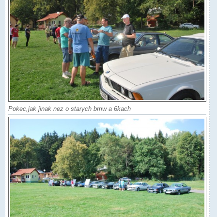
Pokec,jak jinak nez o starych bmw a 6kach