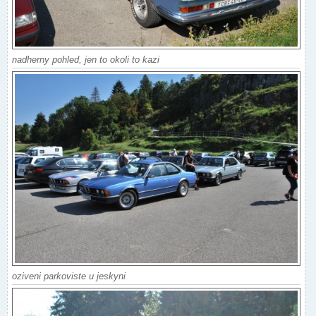
nadherny pohled, jen to okoli to kazi
oziveni parkoviste u jeskyni