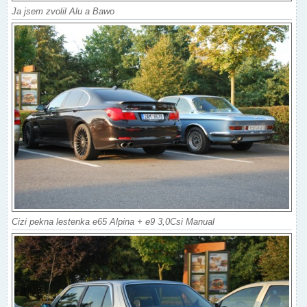
Ja jsem zvolil Alu a Bawo
Cizi pekna lestenka e65 Alpina + e9 3,0Csi Manual