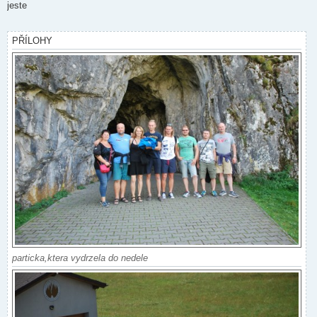
v
jeste
ý
p
ř
í
PŘÍLOHY
s
p
ě
v
e
k
particka,ktera vydrzela do nedele