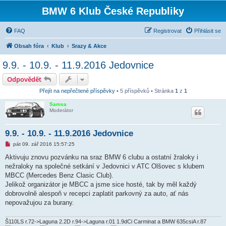
BMW 6 Klub České Republiky
FAQ
Registrovat
Přihlásit se
Obsah fóra
Klub
Srazy & Akce
9.9. - 10.9. - 11.9.2016 Jedovnice
Odpovědět
Přejít na nepřečtené příspěvky
• 5 příspěvků • Stránka
1
z
1
Samsa
Moderátor
9.9. - 10.9. - 11.9.2016 Jedovnice
N
pát 09. zář 2016 15:57:25
o
v
Aktivuju znovu pozvánku na sraz BMW 6 clubu a ostatní žraloky i
ý
nežraloky na společné setkání v Jedovnici v ATC Olšovec s klubem
p
ř
MBCC (Mercedes Benz Clasic Club).
í
Jelikož organizátor je MBCC a jsme sice hosté, tak by měl každý
s
p
dobrovolně alespoň v recepci zaplatit parkovný za auto, ať nás
ě
nepovažujou za burany.
v
e
k
Š110LS r.72->Laguna 2.2D r.94->Laguna r.01 1.9dCi Carminat a BMW 635csiA r.87