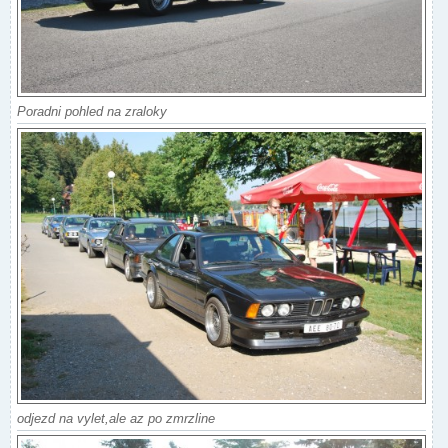
Poradni pohled na zraloky
odjezd na vylet,ale az po zmrzline