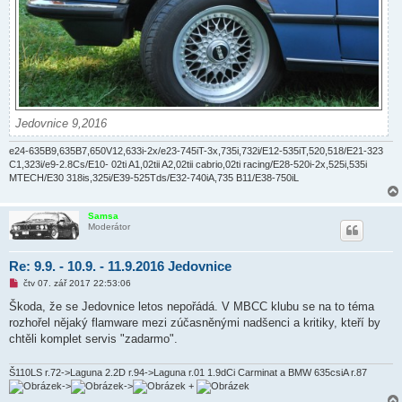
Jedovnice 9,2016
e24-635B9,635B7,650V12,633i-2x/e23-745iT-3x,735i,732i/E12-535iT,520,518/E21-323
C1,323i/e9-2.8Cs/E10- 02ti A1,02tii A2,02tii cabrio,02ti racing/E28-520i-2x,525i,535i
MTECH/E30 318is,325i/E39-525Tds/E32-740iA,735 B11/E38-750iL
Samsa
Moderátor
Re: 9.9. - 10.9. - 11.9.2016 Jedovnice
N
čtv 07. zář 2017 22:53:06
o
v
Škoda, že se Jedovnice letos nepořádá. V MBCC klubu se na to téma
ý
rozhořel nějaký flamware mezi zúčasněnými nadšenci a kritiky, kteří by
p
ř
chtěli komplet servis "zadarmo".
í
s
p
Š110LS r.72->Laguna 2.2D r.94->Laguna r.01 1.9dCi Carminat a BMW 635csiA r.87
ě
->
->
+
v
e