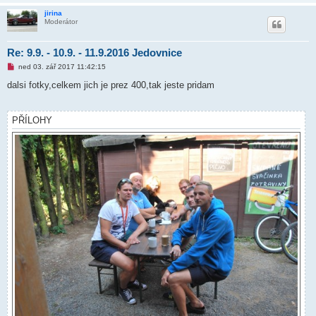
jirina
Moderátor
Re: 9.9. - 10.9. - 11.9.2016 Jedovnice
N
ned 03. zář 2017 11:42:15
o
v
dalsi fotky,celkem jich je prez 400,tak jeste pridam
ý
p
ř
í
PŘÍLOHY
s
p
ě
v
e
k