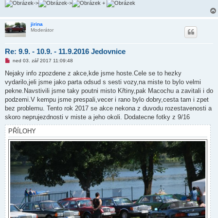
->
->
+
jirina
Moderátor
Re: 9.9. - 10.9. - 11.9.2016 Jedovnice
N
ned 03. zář 2017 11:09:48
o
v
Nejaky info zpozdene z akce,kde jsme hoste.Cele se to hezky
ý
vydarilo,jeli jsme jako parta odsud s sesti vozy,na miste to bylo velmi
p
ř
pekne.Navstivili jsme taky poutni misto Křtiny,pak Macochu a zavitali i do
í
podzemi.V kempu jsme prespali,vecer i rano bylo dobry,cesta tam i zpet
s
p
bez problemu. Tento rok 2017 se akce nekona z duvodu rozestavenosti a
ě
skoro neprujezdnosti v miste a jeho okoli. Dodatecne fotky z 9/16
v
e
PŘÍLOHY
k