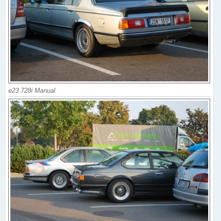
e23 728i Manual