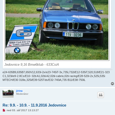
Jedovnice 9,16 Bmw6klub - 633CsiA
e24-635B9,635B7,650V12,633i-2x/e23-745iT-3x,735i,732i/E12-535iT,520,518/E21-323
C1,323i/e9-2.8Cs/E10- 02ti A1,02tii A2,02tii cabrio,02ti racing/E28-520i-2x,525i,535i
MTECH/E30 318is,325i/E39-525Tds/E32-740iA,735 B11/E38-750iL
jirina
Moderátor
Re: 9.9. - 10.9. - 11.9.2016 Jedovnice
N
ned 03. zář 2017 13:13:27
o