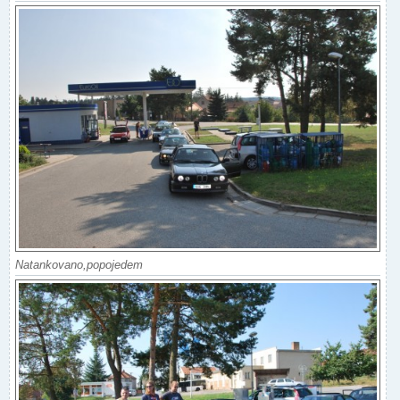
Natankovano,popojedem