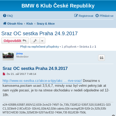
BMW 6 Klub České Republiky
FAQ
Registrovat
Přihlásit se
Obsah fóra
Klub
Srazy & Akce
Sraz OC sestka Praha 24.9.2017
Odpovědět
Přejít na nepřečtené příspěvky
• 1 příspěvek • Stránka
1
z
1
jirina
Moderátor
Sraz OC sestka Praha 24.9.2017
N
čtv 21. zář 2017 7:48:14
o
v
http://www.oc-sestka.cz/akce-a-tipy/akc ... rive-sraz/
Dorazime s
ý
kamosema,pocitam ucast 3,5,6,7, minuly sraz byl velmi pekny,tak at
p
ř
nam vyjde pocasi, je to na strese obchodaku v nedeli odpoledne od 12-
í
18h.
s
p
ě
e24-635B9,635B7,650V12,633i-2x/e23-745iT-3x,735i,732i/E12-535iT,520,518/E21-323
v
e
C1,323i/e9-2.8Cs/E10- 02ti A1,02tii A2,02tii cabrio,02ti racing/E28-520i-2x,525i,535i
k
MTECH/E30 318is,325i/E39-525Tds/E32-740iA,735 B11/E38-750iL