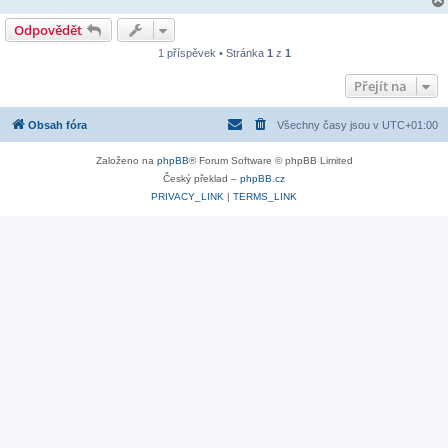
Odpovědět
1 příspěvek • Stránka
1
z
1
Přejít na
Obsah fóra
Všechny časy jsou v
UTC+01:00
Založeno na
phpBB
® Forum Software © phpBB Limited
Český překlad –
phpBB.cz
PRIVACY_LINK
|
TERMS_LINK