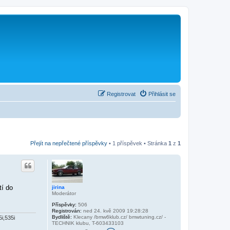
Registrovat
Přihlásit se
Přejít na nepřečtené příspěvky
• 1 příspěvek • Stránka
1
z
1
tí do
jirina
Moderátor
Příspěvky:
506
Registrován:
ned 24. kvě 2009 19:28:28
Bydliště:
Klecany /bmw6klub.cz/ bmwtuning.cz/ -
i,535i
TECHNIK klubu, T-603433103
K