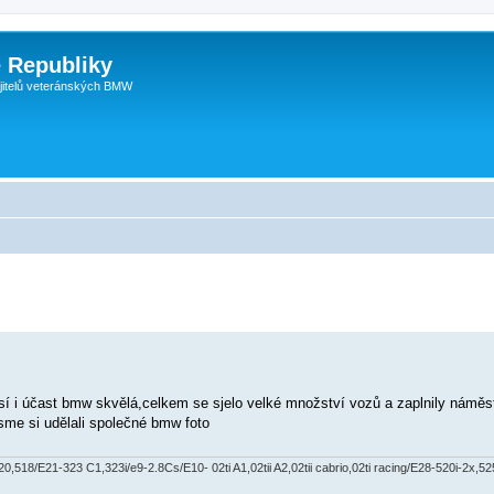
 Republiky
jitelů veteránských BMW
časí i účast bmw skvělá,celkem se sjelo velké množství vozů a zaplnily náměs
jsme si udělali společné bmw foto
518/E21-323 C1,323i/e9-2.8Cs/E10- 02ti A1,02tii A2,02tii cabrio,02ti racing/E28-520i-2x,525