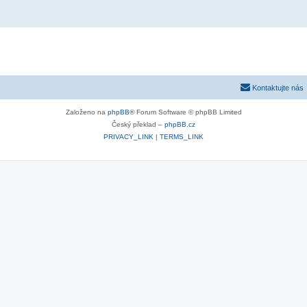
Kontaktujte nás
Založeno na
phpBB
® Forum Software © phpBB Limited
Český překlad –
phpBB.cz
PRIVACY_LINK
|
TERMS_LINK