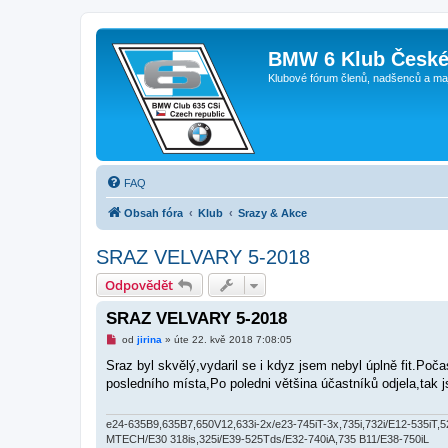
BMW 6 Klub České
Klubové fórum členů, nadšenců a ma
FAQ
Obsah fóra
Klub
Srazy & Akce
SRAZ VELVARY 5-2018
Odpovědět
SRAZ VELVARY 5-2018
N
od
jirina
»
úte 22. kvě 2018 7:08:05
o
v
Sraz byl skvělý,vydaril se i kdyz jsem nebyl úplně fit.Po
ý
posledního místa,Po poledni většina účastníků odjela,tak 
p
ř
í
s
e24-635B9,635B7,650V12,633i-2x/e23-745iT-3x,735i,732i/E12-535iT,520,
p
MTECH/E30 318is,325i/E39-525Tds/E32-740iA,735 B11/E38-750iL
ě