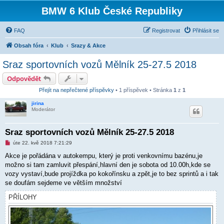
BMW 6 Klub České Republiky
FAQ
Registrovat
Přihlásit se
Obsah fóra
Klub
Srazy & Akce
Sraz sportovních vozů Mělník 25-27.5 2018
Odpovědět
Přejít na nepřečtené příspěvky
• 1 příspěvek • Stránka
1
z
1
jirina
Moderátor
Sraz sportovních vozů Mělník 25-27.5 2018
N
úte 22. kvě 2018 7:21:29
o
v
Akce je pořádána v autokempu, který je proti venkovnímu bazénu,je
ý
možno si tam zamluvit přespání,hlavní den je sobota od 10.00h,kde se
p
ř
vozy vystaví,bude projíždka po kokořínsku a zpět,je to bez sprintů a i tak
í
se doufám sejdeme ve větším množství
s
p
PŘÍLOHY
ě
v
e
k