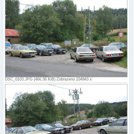
DSC_0103.JPG (466.36 KiB) Zobrazeno 104943 x