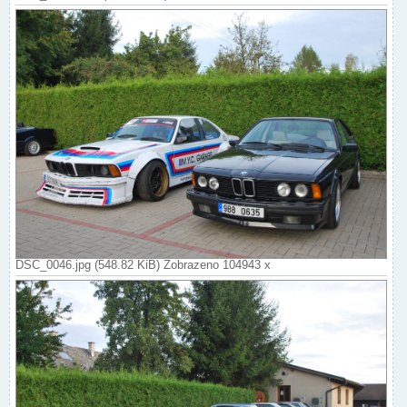
DSC_0046.jpg (548.82 KiB) Zobrazeno 104943 x