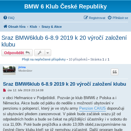
BMW 6 Klub České Republiky
FAQ
Registrovat
Přihlásit se
Obsah fóra
Klub
Srazy & Akce
Sraz BMW6klub 6-8.9 2019 k 20 výročí založení
klubu
Odpovědět
Přejít na nepřečtené příspěvky
• 10 příspěvků • Stránka
1
z
1
jirina
Moderátor
Sraz BMW6klub 6-8.9 2019 k 20 výročí založení klubu
N
úte 12. bře 2019 23:14:08
o
v
v obci Heřmanice v Podještědí. Pozván je klub BMW6 z Polska a i
ý
Německa. Akce bude od pátku do neděle s možností ubytování v
p
ř
penzionu s polopenzí, který je ve stylu army
Penzion CAIUS
doporučuji
í
si ubytování předem zarezervovat. V pátek bude začátek srazu již od
s
p
odpoledních hodin a bude se čekat na přijíždějící účastníky i v sobotu do
ě
cca 11,00h. Poté bude projížďka a okolo 13,00h oběd,zavzpomínáme na
v
e
čestné členy klubu,kteří se již nemohou zúčastnit. Další program bude