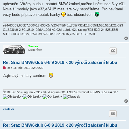
k
upřesněn. Vítány budou i ostatní BMW žraloci,možno i nástupce 6ky e31.
Novější modely jako e32,e34 již mezi žraloky nepočítáme. Pro nevítané
vozy bude připraven koutek hanby
bez občerstvení
e24-635B9,635B7,650V12,633i-2x/e23-745iT-3x,735i,732i/E12-535iT,520,518/E21-323
C1,323i/e9-2.8Cs/E10- 02ti A1,02tii A2,02tii cabrio,02ti racing/E28-520i-2x,525i,535i
MTECH/E30 318is,325i/E39-525Tds/E32-740iA,735 B11/E38-750iL
Samsa
Moderátor
Re: Sraz BMW6klub 6-8.9 2019 k 20 výročí založení klubu
N
sob 16. bře 2019 22:29:33
o
v
Zajímavý military centrum.
ý
p
ř
í
s
Š110LS r.72->Laguna 2.2D r.94->Laguna r.01 1.9dCi Carminat a BMW 635csiA r.87
p
->
->
+
ě
v
e
vaclavk
k
Re: Sraz BMW6klub 6-8.9 2019 k 20 výročí založení klubu