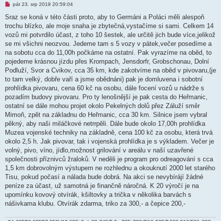
N
pát 23. srp 2019 20:59:04
o
v
Sraz se koná v této části proto, aby to Germáni a Poláci měli alespoň
ý
trochu blízko, ale moje snaha je zbytečná,vystačíme si sami. Celkem 14
p
ř
vozů mi potvrdilo účast, z toho 10 šestek, ale určitě jich bude více,jelikož
í
se mi všichni neozvou. Jedeme tam s 5 vozy v pátek,večer posedíme a
s
p
na sobotu cca do 11,00h počkáme na ostatní. Pak vyrazíme na oběd, to
ě
pojedeme krásnou jízdu přes Krompach, Jensdorfr, Grobschonau, Dolní
v
e
Podluží, Svor a Cvikov, cca 35 km, kde zakotvíme na oběd v pivovaru,(je
k
to tam velký, dobře vaří a jsme obědnáni) pak je domluvena i sobotní
prohlídka pivovaru, cena 60 kč na osobu, dále focení vozů u nádrže s
pozadím budovy pivovaru. Pro ty lenošnější je pak cesta do Heřmanic,
ostatní se dále mohou projet okolo Pekelných dolů přez Záluží směr
Mimoň, zpět na základnu do Heřmanic, cca 30 km. Silnice jsem vybral
pěkný, aby naši miláčkové netrrpěli. Dále bude okolo 17,00h prohlídka
Muzea vojenské techniky na základně, cena 100 kč za osobu, která trvá
okolo 2,5 h. Jak pivovar, tak i vojenská prohlídka je s výkladem. Večer je
volný, pivo, víno, jídlo,možnost grilování v areálu v naší uzavřené
společnosti příznivců žraloků. V neděli je program pro odreagování s cca
1,5 km dobrovolným výstupem ne rozhlednu a okouknutí 2000 let starého
Tisu, pokud počasí a nálada bude dobrá. Na akci se nevybírájí žádné
peníze za účast, už samotná je finančně náročná. K 20 výročí je na
upomínku kovový otvírák, kšiltovky a trička v několika barvách s
nášivkama klubu. Otvírák zdarma, triko za 300,- a čepice 200,-