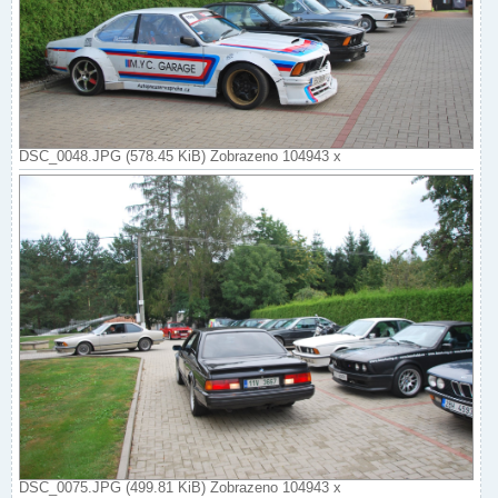
DSC_0048.JPG (578.45 KiB) Zobrazeno 104943 x
DSC_0075.JPG (499.81 KiB) Zobrazeno 104943 x