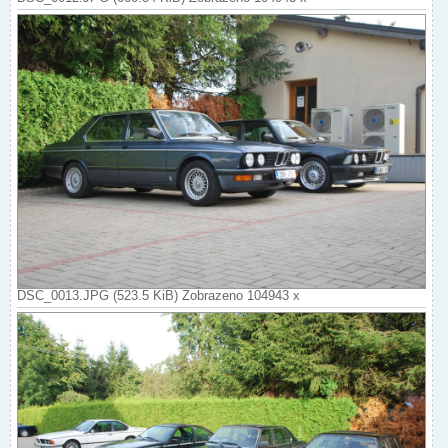
DSC_0013.JPG (523.5 KiB) Zobrazeno 104943 x