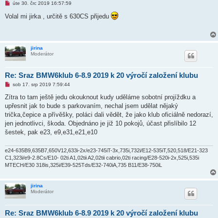
N
úte 30. črc 2019 16:57:59
o
v
Volal mi jirka , určitě s 630CS přijedu
ý
p
ř
í
s
jirina
p
Moderátor
ě
v
e
k
Re: Sraz BMW6klub 6-8.9 2019 k 20 výročí založení klubu
N
sob 17. srp 2019 7:59:44
o
v
Zítra to tam ještě jedu okouknout kudy uděláme sobotní projíždku a
ý
upřesnit jak to bude s parkovaním, nechal jsem udělat nějaký
p
ř
trička,čepice a přívěšky, poláci dali vědět, že jako klub oficiálně nedorazí,
í
jen jednotlivci, škoda. Objednáno je již 10 pokojů, účast přislíbilo 12
s
p
šestek, pak e23, e9,e31,e21,e10
ě
v
e
e24-635B9,635B7,650V12,633i-2x/e23-745iT-3x,735i,732i/E12-535iT,520,518/E21-323
k
C1,323i/e9-2.8Cs/E10- 02ti A1,02tii A2,02tii cabrio,02ti racing/E28-520i-2x,525i,535i
MTECH/E30 318is,325i/E39-525Tds/E32-740iA,735 B11/E38-750iL
jirina
Moderátor
Re: Sraz BMW6klub 6-8.9 2019 k 20 výročí založení klubu