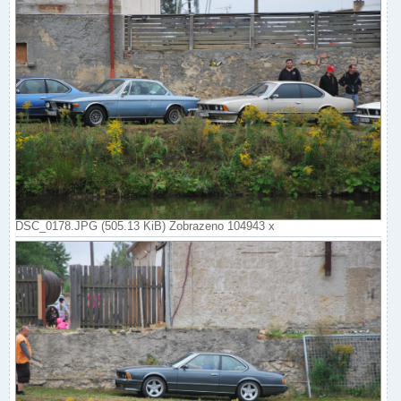
DSC_0178.JPG (505.13 KiB) Zobrazeno 104943 x