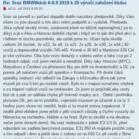
Re: Sraz BMW6klub 6-8.9 2019 k 20 výročí založení klubu
N
stř 11. zář 2019 8:09:35
o
v
Sraz se povedl a i počasí dopadlo dobře navzdory předpovědi. Díky Vám
ý
všem co jste dorazili a tím akci velmi podpořili a i vydrželi. Předseda
p
ř
Jirka vybral skvělý místo, soukromé,které se běžně nepronajímá,( za to
í
díky) a já s Alou a Honzou dořešili zbytek,i když se to pár dní před akcí a
s
p
i během ní trochu pozměnilo, ale ustáli jsme to. Učast byla skvělá
ě
celkem 26 šestek, 4x e23, 3x e9, 1x e21. 2x e28, 3x e30, 1x e34 ( 40
v
e
vozů) a doprovodné vozidlo 745 e65. Kromě e 30 M3 a Martinovi 635 Csi
k
je vše vyfoceno. Oba tyto vozy dorazily v sobotu večer a taky cca po 2
hodinách odjeli, což jsem netušil a nenafotil. Díky taky Honzovi (MYC),
Matyášovi a Čendovi za přistavení 6ky pro drift ve dvanáctiválci a DC za
pomoc při natočení vozů při spanilce v Krompachu. Při druhé části
spanilky vedoucí vůz odbočil na Zákupy o křižovatku dříve,tak jsme
museli jet cca 5 km po rozbité cestě. Bylo to v mapce označeno chybně
a za trápení vašich vozů se omlouvám. 2x jsem to projížděl,aby cesty
byli ok a pak se udělala chyba při tisknutí mapky acc . Oběd i prohlídka
pivovaru Ok, jen se to protáhlo, vojenské muzeum je úžasné a za ty 3
hodiny jsem skoro nic nestihl, budu si to muset znova zopakovat. V
neděli před obědem jsme ještě v pěti vozech zůstaly a čtyřmi vyrazily do
Německa na rozhlednu, klášter a na hrad. Bylo to skvělé a na devátou
večer jsme dorazili domů. Na sraz nedorazila v pátek E3 3.0 Si, před
odjezdem se zadřela benzínová pumpa, E31 850 iA majitele postihli zuby
a tím odpadl i dron a ještě ráno v sobotu se na 630 Cs při cestě z Brna