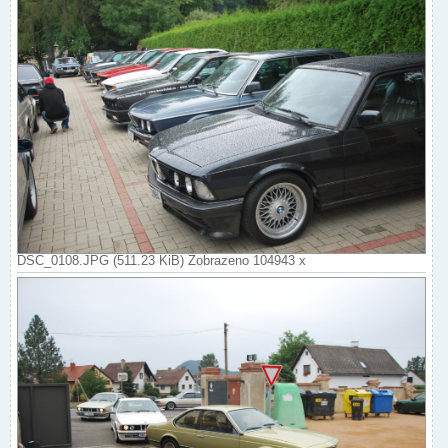
DSC_0108.JPG (511.23 KiB) Zobrazeno 104943 x