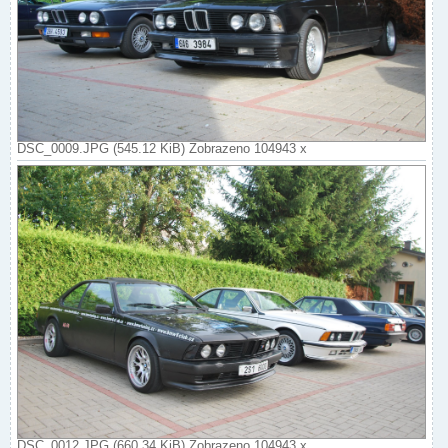
DSC_0009.JPG (545.12 KiB) Zobrazeno 104943 x
DSC_0012.JPG (660.34 KiB) Zobrazeno 104943 x