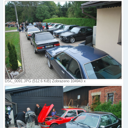
DSC_0091.JPG (512.6 KiB) Zobrazeno 104943 x