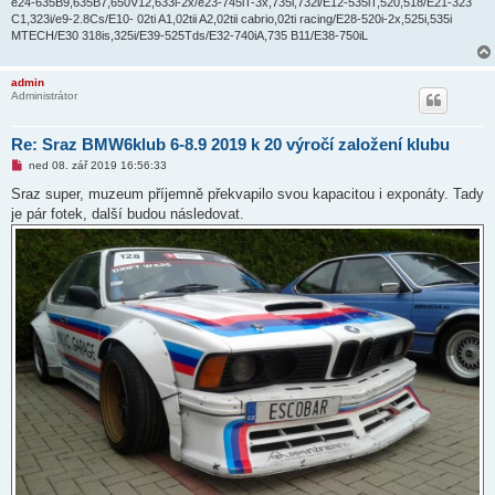
e24-635B9,635B7,650V12,633i-2x/e23-745iT-3x,735i,732i/E12-535iT,520,518/E21-323
C1,323i/e9-2.8Cs/E10- 02ti A1,02tii A2,02tii cabrio,02ti racing/E28-520i-2x,525i,535i
MTECH/E30 318is,325i/E39-525Tds/E32-740iA,735 B11/E38-750iL
admin
Administrátor
Re: Sraz BMW6klub 6-8.9 2019 k 20 výročí založení klubu
N
ned 08. zář 2019 16:56:33
o
v
Sraz super, muzeum příjemně překvapilo svou kapacitou i exponáty. Tady
ý
je pár fotek, další budou následovat.
p
ř
í
s
p
ě
v
e
k