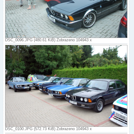
DSC_0096.JPG (480.61 KiB) Zobrazeno 104943 x
DSC_0100.JPG (572.73 KiB) Zobrazeno 104943 x