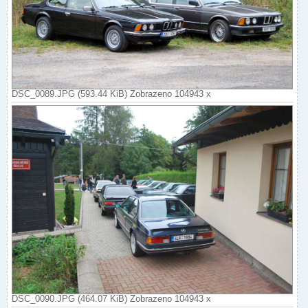
DSC_0089.JPG (593.44 KiB) Zobrazeno 104943 x
DSC_0090.JPG (464.07 KiB) Zobrazeno 104943 x