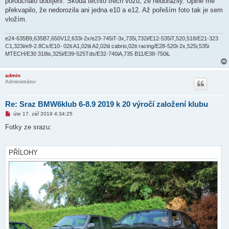
porouchalo dobíjení. Škoda těchto třech vozů, že nedorazily. Uplně mě
překvapilo, že nedorozila ani jedna e10 a e12. Až pořeším foto tak je sem
vložím.
e24-635B9,635B7,650V12,633i-2x/e23-745iT-3x,735i,732i/E12-535iT,520,518/E21-323
C1,323i/e9-2.8Cs/E10- 02ti A1,02tii A2,02tii cabrio,02ti racing/E28-520i-2x,525i,535i
MTECH/E30 318is,325i/E39-525Tds/E32-740iA,735 B11/E38-750iL
admin
Administrátor
Re: Sraz BMW6klub 6-8.9 2019 k 20 výročí založení klubu
N
úte 17. zář 2019 4:34:25
o
v
Fotky ze srazu:
ý
p
ř
í
PŘÍLOHY
s
p
ě
v
e
k