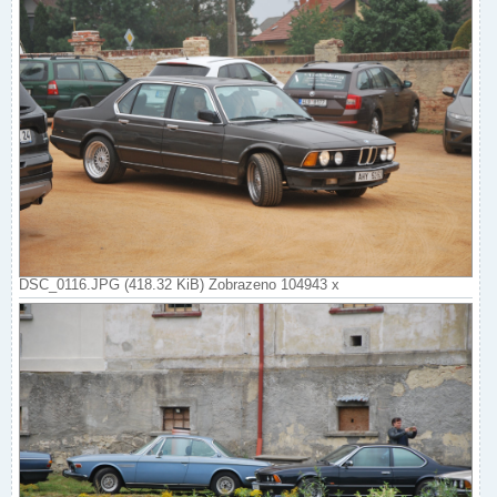
DSC_0116.JPG (418.32 KiB) Zobrazeno 104943 x