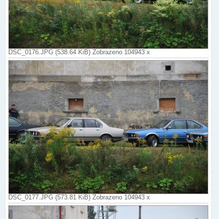
DSC_0176.JPG (538.64 KiB) Zobrazeno 104943 x
DSC_0177.JPG (573.81 KiB) Zobrazeno 104943 x