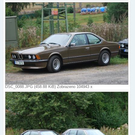
DSC_0088.JPG (458.88 KiB) Zobrazeno 104943 x