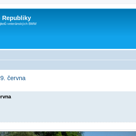
 Republiky
jitelů veteránských BMW
9. června
ervna