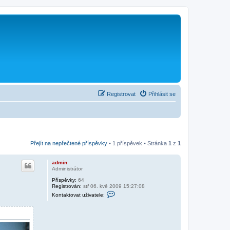
Registrovat
Přihlásit se
Přejít na nepřečtené příspěvky
• 1 příspěvek • Stránka
1
z
1
admin
Administrátor
Příspěvky:
64
Registrován:
stř 06. kvě 2009 15:27:08
K
Kontaktovat uživatele:
o
n
t
a
k
t