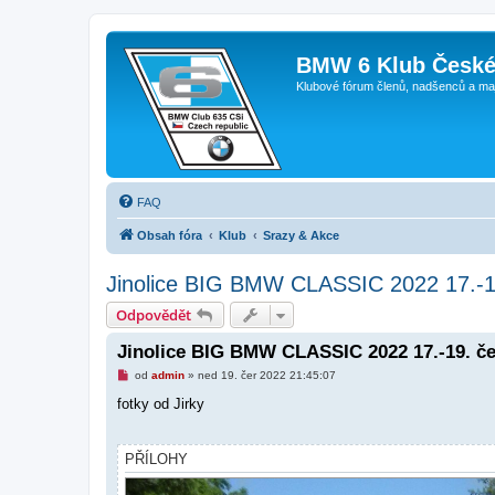
BMW 6 Klub České
Klubové fórum členů, nadšenců a ma
FAQ
Obsah fóra
Klub
Srazy & Akce
Jinolice BIG BMW CLASSIC 2022 17.-1
Odpovědět
Jinolice BIG BMW CLASSIC 2022 17.-19. č
N
od
admin
»
ned 19. čer 2022 21:45:07
o
v
fotky od Jirky
ý
p
ř
í
PŘÍLOHY
s
p
ě