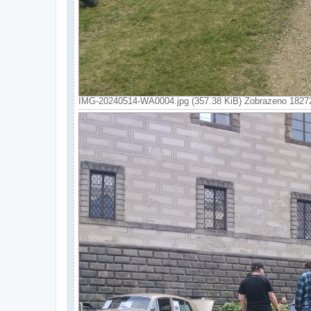
IMG-20240514-WA0004.jpg (357.38 KiB) Zobrazeno 1827