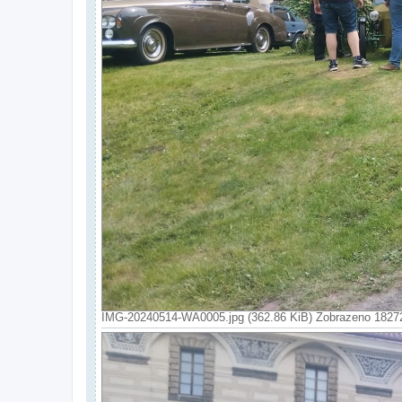
IMG-20240514-WA0005.jpg (362.86 KiB) Zobrazeno 1827