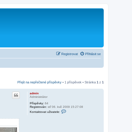
Registrovat
Přihlásit se
Přejít na nepřečtené příspěvky
• 1 příspěvek • Stránka
1
z
1
admin
Administrátor
Příspěvky:
64
Registrován:
stř 06. kvě 2009 15:27:08
K
Kontaktovat uživatele:
o
n
t
a
k
t