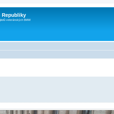
 Republiky
jitelů veteránských BMW