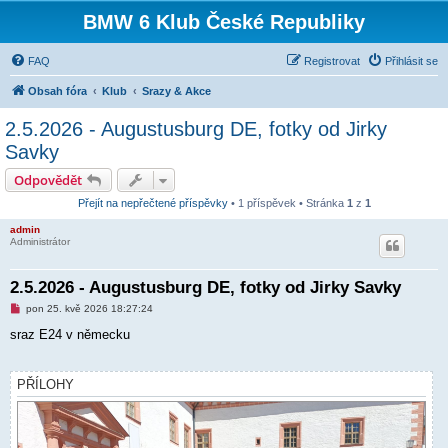
BMW 6 Klub České Republiky
FAQ
Registrovat
Přihlásit se
Obsah fóra
Klub
Srazy & Akce
2.5.2026 - Augustusburg DE, fotky od Jirky
Savky
Odpovědět
Přejít na nepřečtené příspěvky
• 1 příspěvek • Stránka
1
z
1
admin
Administrátor
2.5.2026 - Augustusburg DE, fotky od Jirky Savky
N
pon 25. kvě 2026 18:27:24
o
v
sraz E24 v německu
ý
p
ř
í
PŘÍLOHY
s
p
ě
v
e